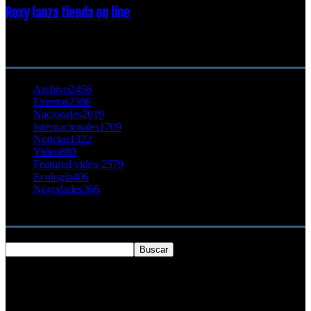
Roxy lanza tienda on line
23 agosto, 2011
CATEGORÍA POPULAR
Archivo
2456
Eventos
2386
Nacionales
2019
Internacionales
1709
Noticias
1322
Video
880
Featured video 2
579
Ecología
406
Novedades
366
Buscar
SOBRE NOSOTROS
Chilesurf un sitio dedicado a la difusión del surf nacional e
internacional