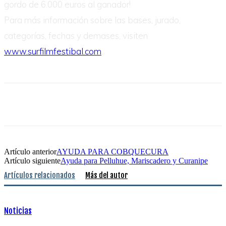
gordo de 6.000 euros al ganador!
Para más información sobre las bases, jurado,
categorías, fechas y demases, visiten
www.surfilmfestibal.com
.
Artículo anterior
AYUDA PARA COBQUECURA
Artículo siguiente
Ayuda para Pelluhue, Mariscadero y Curanipe
Artículos relacionados
Más del autor
Noticias