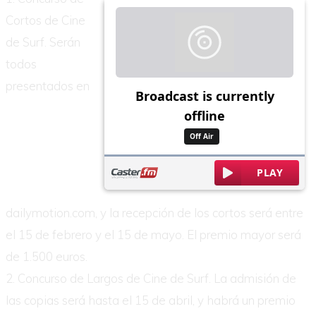
Cortos de Cine
de Surf. Serán
todos
presentados en
dailymotion.com, y la recepción de los cortos será entre
el 15 de febrero y el 15 de mayo. El premio mayor será
de 1.500 euros.
2. Concurso de Largos de Cine de Surf. La admisión de
las copias será hasta el 15 de abril, y habrá un premio