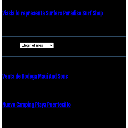
Vissla lo representa Surfers Paradise Surf Shop
18 diciembre, 2018
Archivos
Archivos
ENTRADAS POPULARES
Venta de Bodega Maui And Sons
16 febrero, 2018
Nuevo Camping Playa Puertecillo
23 enero, 2015