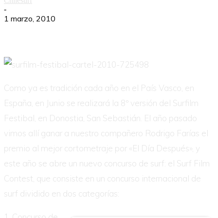
Chilesurf
-
1 marzo, 2010
Como ya es tradición cada año en el País Vasco, en
España, en Junio se realizará la 8º versión del Surfilm
Festibal, en Donostia, San Sebastián. El año pasado
vimos allí ganar a nuestro compañero Rodrigo Farías el
premio al mejor cortometraje por «El Día Después», y
este año se abre un nuevo concurso de surf: el Surf Film
Contest, que consiste en un concurso internacional de
surf dividido en dos categorías:
1. Concurso de