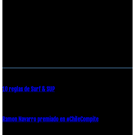
RECOMENDACIONES DEL EDITOR
10 reglas de Surf & SUP
21 diciembre, 2018
Ramon Navarro premiado en #ChileCompite
19 diciembre, 2018