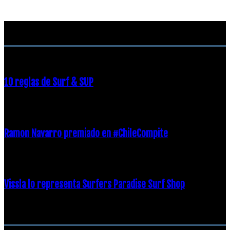
RECOMENDACIONES DEL EDITOR
10 reglas de Surf & SUP
21 diciembre, 2018
Ramon Navarro premiado en #ChileCompite
19 diciembre, 2018
Vissla lo representa Surfers Paradise Surf Shop
18 diciembre, 2018
Archivos