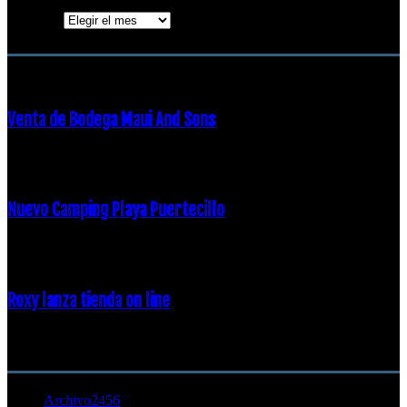
Archivos
ENTRADAS POPULARES
Venta de Bodega Maui And Sons
16 febrero, 2018
Nuevo Camping Playa Puertecillo
23 enero, 2015
Roxy lanza tienda on line
23 agosto, 2011
CATEGORÍA POPULAR
Archivo
2456