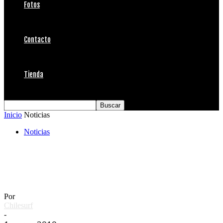
Fotos
Contacto
Tienda
Inicio
Noticias
Noticias
Ayuda para Pelluhue, Mariscadero y
Curanipe
Por
Chilesurf
-