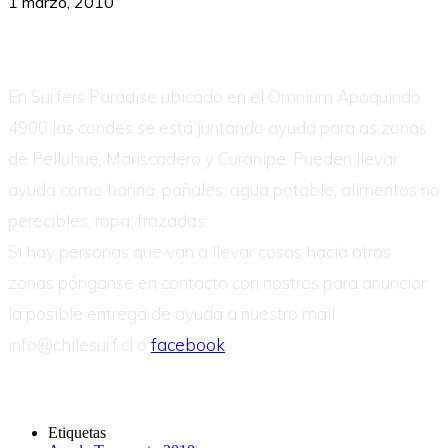
1 marzo, 2010
En Surfers Paradise ubicado en el Omnium Apoquindo
4900 las condes se está juntando ayuda para as zonas
de Pelluhue, Mariscadero y Curanipe. Pueden llevar
ayuda como harina, pañales, agua potable, alimentos no
perecibles, ropa, frazadas.
Si hay personas que van a llevar cosas hacia otras
zonas pónganse en contacto con nostros para anunciar
la posible entrega de ayuda a nuestro mail
info@chilesurf.cl o
facebook
Etiquetas