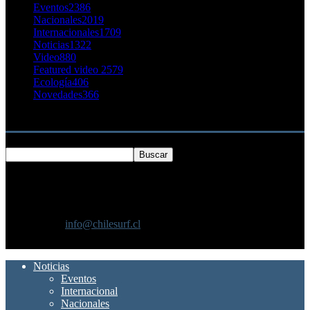
Eventos
2386
Nacionales
2019
Internacionales
1709
Noticias
1322
Video
880
Featured video 2
579
Ecología
406
Novedades
366
Buscar
SOBRE NOSOTROS
Chilesurf un sitio dedicado a la difusión del surf nacional e
internacional
Contáctanos:
info@chilesurf.cl
SÍGUENOS
Noticias
Eventos
Internacional
Nacionales