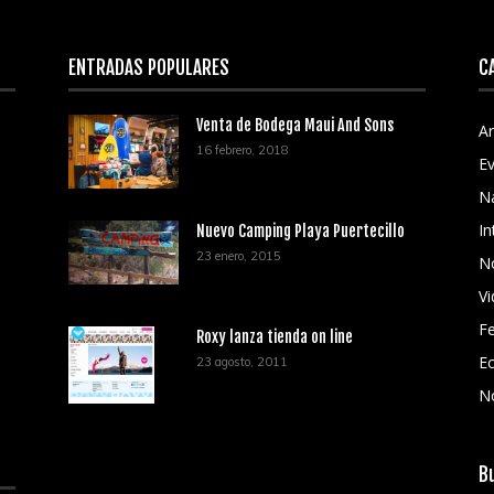
ENTRADAS POPULARES
C
Venta de Bodega Maui And Sons
Ar
16 febrero, 2018
E
N
In
Nuevo Camping Playa Puertecillo
23 enero, 2015
No
V
Fe
Roxy lanza tienda on line
Ec
23 agosto, 2011
N
B