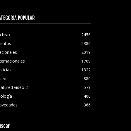
ATEGORÍA POPULAR
chivo
2456
ventos
2386
acionales
2019
ternacionales
1709
ticias
1322
ideo
880
atured video 2
579
ología
406
ovedades
366
uscar