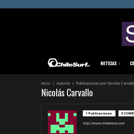
Chilesurf
NOTICIAS
C
Inicio
Autores
Publicaciones por Nicolás Carvall
|
Nicolás Carvallo
Surf
1 Publicaciones
0 COME
http://www.chilenieve.com
News