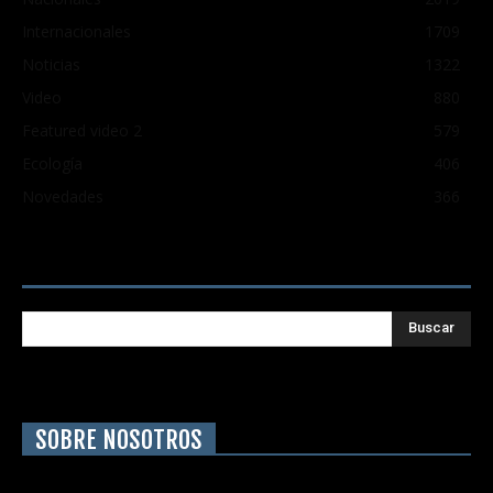
Internacionales
1709
Noticias
1322
Video
880
Featured video 2
579
Ecología
406
Novedades
366
Buscar
SOBRE NOSOTROS