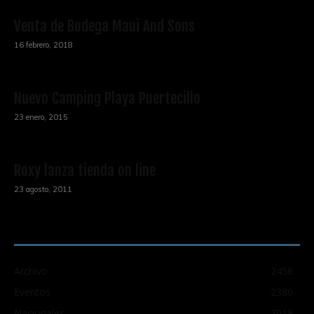
Venta de Bodega Maui And Sons
16 febrero, 2018
Nuevo Camping Playa Puertecillo
23 enero, 2015
Roxy lanza tienda on line
23 agosto, 2011
CATEGORÍA POPULAR
Archivo
2456
Eventos
2386
Nacionales
2019