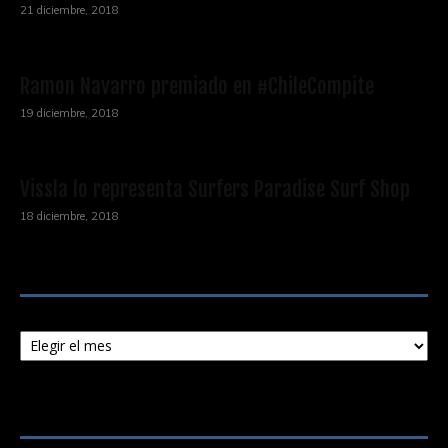
21 diciembre, 2018
Ramon Navarro premiado en #ChileCompite
19 diciembre, 2018
Vissla lo representa Surfers Paradise Surf Shop
18 diciembre, 2018
Archivos
Archivos
ENTRADAS POPULARES