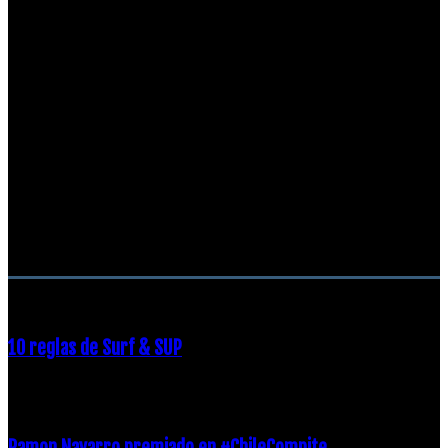
RECOMENDACIONES DEL EDITOR
10 reglas de Surf & SUP
21 diciembre, 2018
Ramon Navarro premiado en #ChileCompite