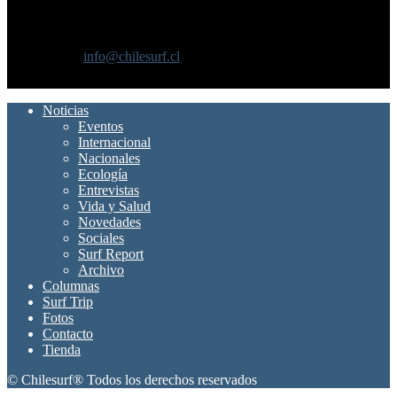
SOBRE NOSOTROS
Chilesurf un sitio dedicado a la difusión del surf nacional e
internacional
Contáctanos:
info@chilesurf.cl
SÍGUENOS
Noticias
Eventos
Internacional
Nacionales
Ecología
Entrevistas
Vida y Salud
Novedades
Sociales
Surf Report
Archivo
Columnas
Surf Trip
Fotos
Contacto
Tienda
© Chilesurf® Todos los derechos reservados