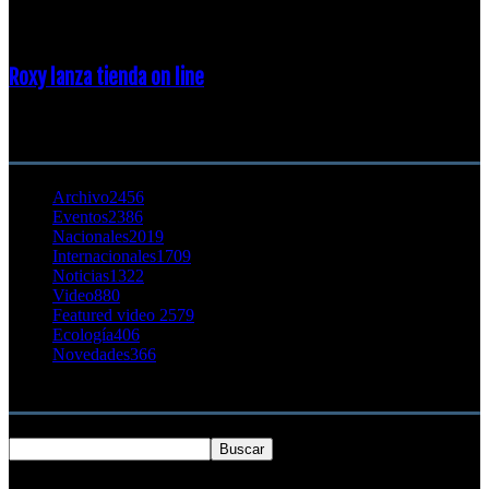
23 enero, 2015
Roxy lanza tienda on line
23 agosto, 2011
CATEGORÍA POPULAR
Archivo
2456
Eventos
2386
Nacionales
2019
Internacionales
1709
Noticias
1322
Video
880
Featured video 2
579
Ecología
406
Novedades
366
Buscar