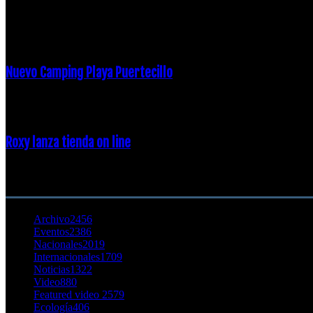
16 febrero, 2018
Nuevo Camping Playa Puertecillo
23 enero, 2015
Roxy lanza tienda on line
23 agosto, 2011
CATEGORÍA POPULAR
Archivo
2456
Eventos
2386
Nacionales
2019
Internacionales
1709
Noticias
1322
Video
880
Featured video 2
579
Ecología
406