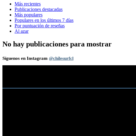
Más recientes
Publicaciones destacadas
Más populares
Populares en los últimos 7 días
Por puntuación de reseñas
Al azar
No hay publicaciones para mostrar
Síguenos en Instagram
@chilesurfcl