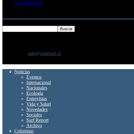
Novedades
366
Buscar
SOBRE NOSOTROS
Chilesurf un sitio dedicado a la difusión del surf nacional e internacio
Contáctanos:
info@chilesurf.cl
SÍGUENOS
Noticias
Eventos
Internacional
Nacionales
Ecología
Entrevistas
Vida y Salud
Novedades
Sociales
Surf Report
Archivo
Columnas