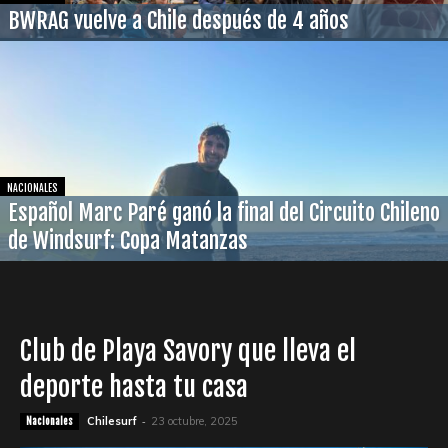
BWRAG vuelve a Chile después de 4 años
NACIONALES
Español Marc Paré ganó la final del Circuito Chileno
de Windsurf: Copa Matanzas
Club de Playa Savory que lleva el
deporte hasta tu casa
-
Chilesurf
23 octubre, 2025
Nacionales