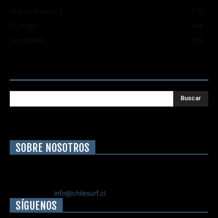
Featured video 2
579
Ecología
406
Novedades
366
Buscar
SOBRE NOSOTROS
Chilesurf un sitio dedicado a la difusión del surf nacional e
internacional
Contáctanos:
info@chilesurf.cl
SÍGUENOS