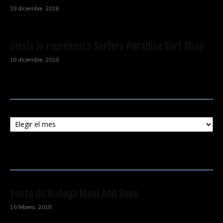
19 diciembre, 2018
Vissla lo representa Surfers Paradise Surf Shop
18 diciembre, 2018
Archivos
Archivos
ENTRADAS POPULARES
Venta de Bodega Maui And Sons
16 febrero, 2018