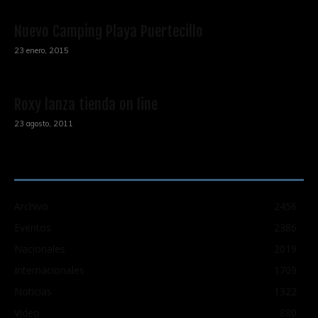
Nuevo Camping Playa Puertecillo
23 enero, 2015
Roxy lanza tienda on line
23 agosto, 2011
CATEGORÍA POPULAR
Archivo
2456
Eventos
2386
Nacionales
2019
Internacionales
1709
Noticias
1322
Video
880