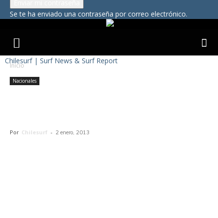
Se te ha enviado una contraseña por correo electrónico.
Chilesurf | Surf News & Surf Report
Inicio
Nacionales
Clases de surf gratis este verano
en Cachagua
Por
Chilesurf
-
2 enero, 2013