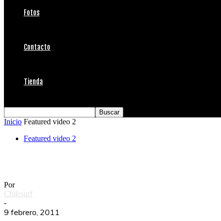
Fotos
Contacto
Tienda
Inicio
Featured video 2
Featured video 2
Clay Marzo What We Do
Por
Chilesurf
-
9 febrero, 2011