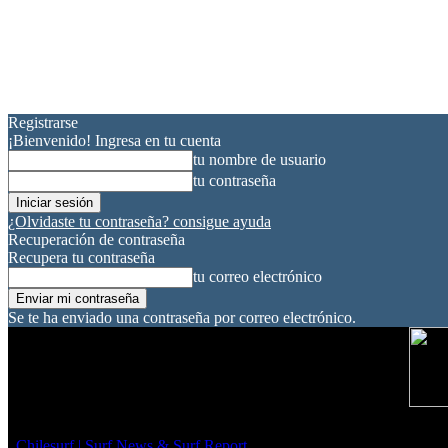
Registrarse
¡Bienvenido! Ingresa en tu cuenta
tu nombre de usuario
tu contraseña
¿Olvidaste tu contraseña? consigue ayuda
Recuperación de contraseña
Recupera tu contraseña
tu correo electrónico
Se te ha enviado una contraseña por correo electrónico.
Chilesurf | Surf News & Surf Report