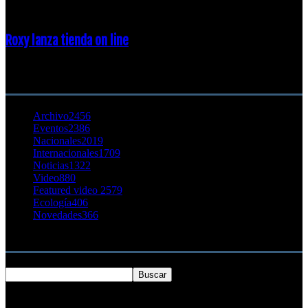
Roxy lanza tienda on line
23 agosto, 2011
CATEGORÍA POPULAR
Archivo
2456
Eventos
2386
Nacionales
2019
Internacionales
1709
Noticias
1322
Video
880
Featured video 2
579
Ecología
406
Novedades
366
Buscar
SOBRE NOSOTROS