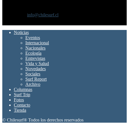
Chilesurf un sitio dedicado a la difusión del surf nacional e
internacional
Contáctanos:
info@chilesurf.cl
SÍGUENOS
Noticias
Eventos
Internacional
Nacionales
Ecología
Entrevistas
Vida y Salud
Novedades
Sociales
Surf Report
Archivo
Columnas
Surf Trip
Fotos
Contacto
Tienda
© Chilesurf® Todos los derechos reservados