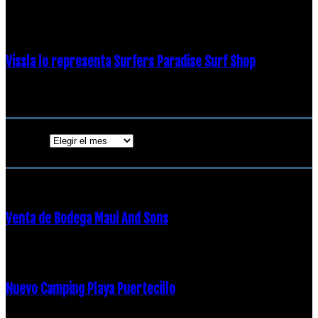
19 diciembre, 2018
Vissla lo representa Surfers Paradise Surf Shop
18 diciembre, 2018
Archivos
Archivos
ENTRADAS POPULARES
Venta de Bodega Maui And Sons
16 febrero, 2018
Nuevo Camping Playa Puertecillo
23 enero, 2015