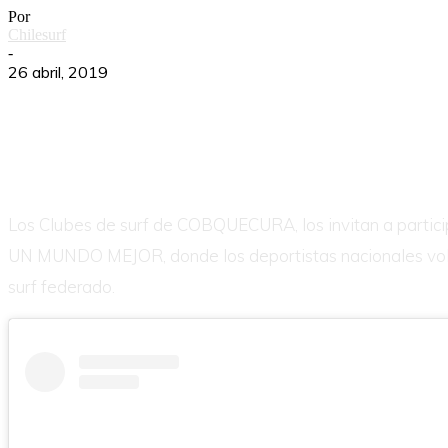
Por
Chilesurf
-
26 abril, 2019
Los Clubes de surf de COBQUECURA, los invitan a pa
UN MUNDO MEJOR, donde los deportistas nacionales volverá
surf federado.