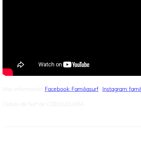
Mas información;
Facebook: Familiasurf
Instagram: famil
Clubes de Surf de COBQUECURA