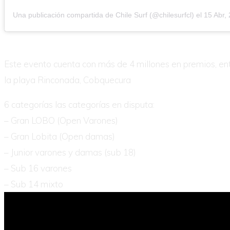
Una publicación compartida de Chile Surf (@chilesurfcl)
el
15 Abr, 2018
Este evento
cuenta con más de 4 millones en premios, ent
la playa Rinconada, Cobquecura
6 categorías las categorías en disputa:
– Gran LOBO (Open Varones)
– Gran Lobita (Open damas)
– Junior varones y damas (sub 18)
– Sub 16 varones
– Sub 14 mixto