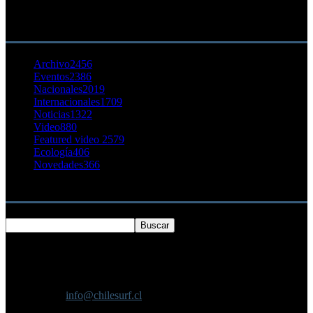
23 agosto, 2011
CATEGORÍA POPULAR
Archivo
2456
Eventos
2386
Nacionales
2019
Internacionales
1709
Noticias
1322
Video
880
Featured video 2
579
Ecología
406
Novedades
366
Buscar
SOBRE NOSOTROS
Chilesurf un sitio dedicado a la difusión del surf nacional e
internacional
Contáctanos:
info@chilesurf.cl
SÍGUENOS