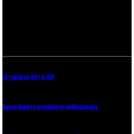
RECOMENDACIONES DEL EDITOR
10 reglas de Surf & SUP
21 diciembre, 2018
Ramon Navarro premiado en #ChileCompite
19 diciembre, 2018