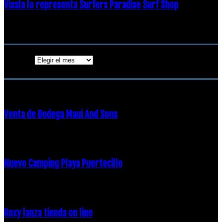
Vissla lo representa Surfers Paradise Surf Shop
18 diciembre, 2018
Archivos
Archivos
ENTRADAS POPULARES
Venta de Bodega Maui And Sons
16 febrero, 2018
Nuevo Camping Playa Puertecillo
23 enero, 2015
Roxy lanza tienda on line