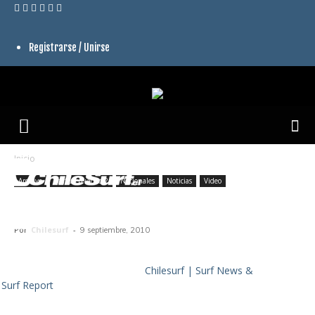
Registrarse / Unirse
Inicio
Archivo
Featured video 2
Nacionales
Noticias
Video
Creaturess 8
Por
Chilesurf
-
9 septiembre, 2010
Chilesurf | Surf News &
Surf Report