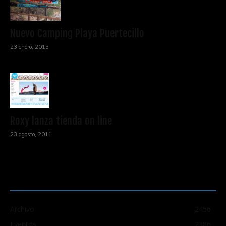
Nuevo Camping Playa Puertecillo
23 enero, 2015
Roxy lanza tienda on line
23 agosto, 2011
CATEGORÍA POPULAR
Archivo
2456
Eventos
2386