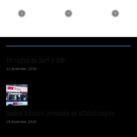
RECOMENDACIONES DEL EDITOR
10 reglas de Surf & SUP
21 diciembre, 2018
Ramon Navarro premiado en #ChileCompite
19 diciembre, 2018