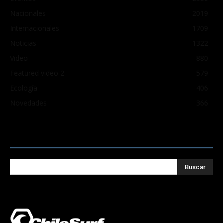
Nacionales
2019
Internacionales
1709
Noticias
1322
Video
880
Featured video 2
579
Ecología
406
Novedades
366
Buscar