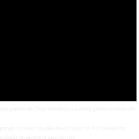
das partes de Chile volvieron a surfear juntos en esta ola
grando la mejor ola del día en Open, un 8.0 cuando las
bilidad de destacar en esta ola.