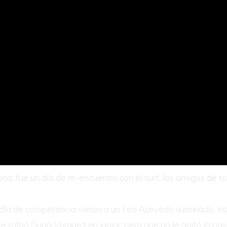
a, fue un día de re-encuentro con el surf, los amigos de to
r día de competencia vieron a un Leo Acevedo iluminado, lo
ufrió Guga Vorquez en junior, pero que no le quitó la posi