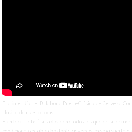
El primer día del Billabong PuerteClásico by Cerveza Coron
clásica de nuestro país.
Puertecillo abrió sus olas para todos las que en su prime
condiciones estaban bastante adversas; misma suerte que s