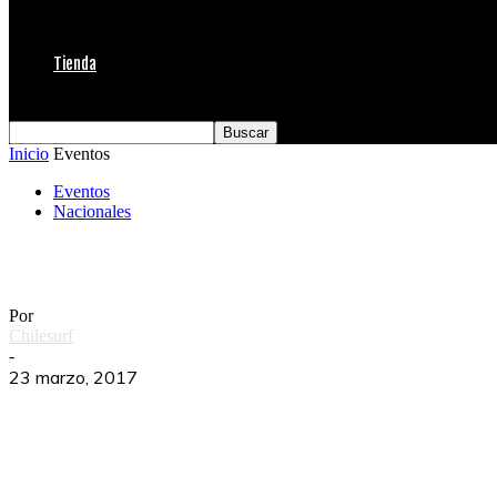
Tienda
Inicio
Eventos
Eventos
Nacionales
Día 1 Billabong Puerte Clásico by Cerveza C
Por
Chilesurf
-
23 marzo, 2017