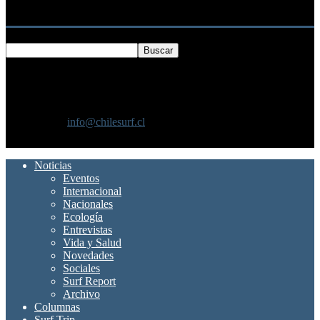
Buscar
SOBRE NOSOTROS
Chilesurf un sitio dedicado a la difusión del surf nacional e
internacional
Contáctanos:
info@chilesurf.cl
SÍGUENOS
Noticias
Eventos
Internacional
Nacionales
Ecología
Entrevistas
Vida y Salud
Novedades
Sociales
Surf Report
Archivo
Columnas
Surf Trip