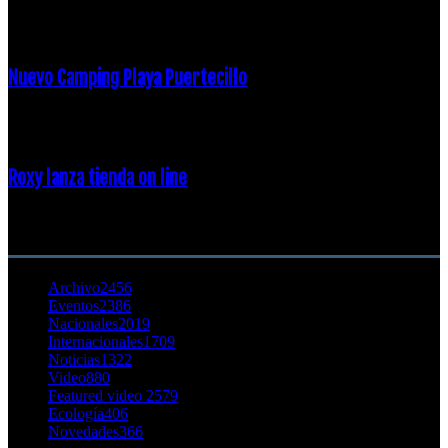
16 febrero, 2018
Nuevo Camping Playa Puertecillo
23 enero, 2015
Roxy lanza tienda on line
23 agosto, 2011
CATEGORÍA POPULAR
Archivo
2456
Eventos
2386
Nacionales
2019
Internacionales
1709
Noticias
1322
Video
880
Featured video 2
579
Ecología
406
Novedades
366