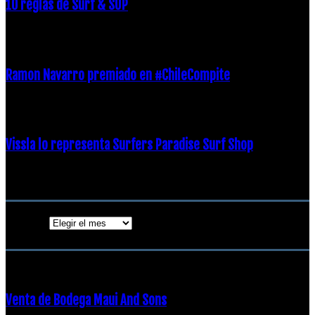
10 reglas de Surf & SUP
21 diciembre, 2018
Ramon Navarro premiado en #ChileCompite
19 diciembre, 2018
Vissla lo representa Surfers Paradise Surf Shop
18 diciembre, 2018
Archivos
Archivos
ENTRADAS POPULARES
Venta de Bodega Maui And Sons