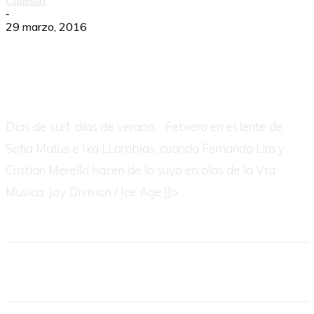
Chilesurf
-
29 marzo, 2016
Días de surf, días de verano… Febrero en el lente de
Sofia Matus e Ixa LLambias, cuando Fernando Lira y
Cristian Merello hacen de lo suyo en olas de la Vta
Musica: Joy Division / Ice Age.]]>