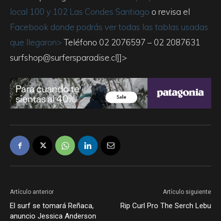
local 100 y 102 Las Condes Santiago
o revisa el
Facebook donde podrás ver todas las tablas usadas
que llegaron>
Teléfono 02 2076597 – 02 2087631
surfshop@surfersparadise.cl]]>
Artículo anterior
Artículo siguiente
El surf se tomará Reñaca,
Rip Curl Pro The Serch Lebu
anuncio Jessica Anderson