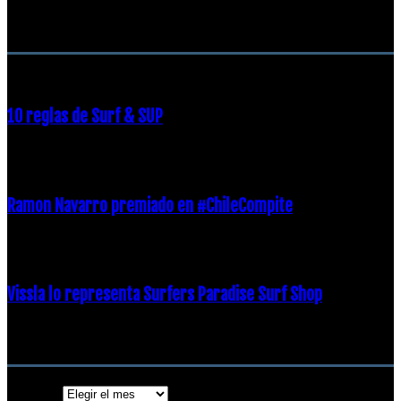
RECOMENDACIONES DEL EDITOR
10 reglas de Surf & SUP
21 diciembre, 2018
Ramon Navarro premiado en #ChileCompite
19 diciembre, 2018
Vissla lo representa Surfers Paradise Surf Shop
18 diciembre, 2018
Archivos
Archivos