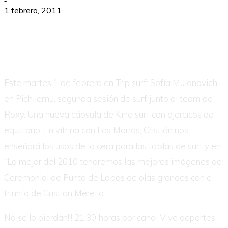
-
1 febrero, 2011
Este martes 1 de febrero en Trip surf: Sofía Mulanovich
en Pichilemu, segunda sesión de surf junto al team de
Roxy. Una nueva cápsula de Kine surf con ejercicos de
equilibrio. En vitrina con Los Morros, Cristián nos
enseñará los usos de la cera para las tablas de surf y en
“Lo mejor del 2010 tendremos las mejores imágenes del
Ceremonial de Punta de Lobos de olas grandes con el
triunfo de Cristian Merello.
No se lo pierdan!!! 21:30 horas por canal Vive deportes