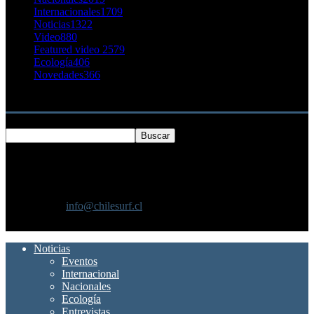
Internacionales
1709
Noticias
1322
Video
880
Featured video 2
579
Ecología
406
Novedades
366
Buscar
SOBRE NOSOTROS
Chilesurf un sitio dedicado a la difusión del surf nacional e
internacional
Contáctanos:
info@chilesurf.cl
SÍGUENOS
Noticias
Eventos
Internacional
Nacionales
Ecología
Entrevistas