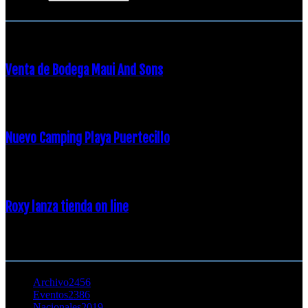
ENTRADAS POPULARES
Venta de Bodega Maui And Sons
16 febrero, 2018
Nuevo Camping Playa Puertecillo
23 enero, 2015
Roxy lanza tienda on line
23 agosto, 2011
CATEGORÍA POPULAR
Archivo
2456
Eventos
2386
Nacionales
2019