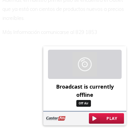
que ya está con cientos de productos nuevos a precios
increíbles.
Más Información comunicarse al 829 1853