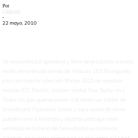
Por
Chilesurf
-
22 mayo, 2010
Se encuentra full operativa y llena de productos nuestra
recién remodelada tienda de Vitacura 10.030 segundo
piso con toda la colección Winter 2010 de nuestras
marcas (DC, Electric, Volcom, Vestal, Fox, Rusty, etc.)
Todos los que quieran poner a la venta sus tablas de
Snowboard, Fijaciones, botas y ropa usada de nieve
pueden venir a la tienda y dejarlas para que sean
vendidas en la Feria del Snowboard sin comisión.
Además, en nuestro primer piso se encuentra el Outlet