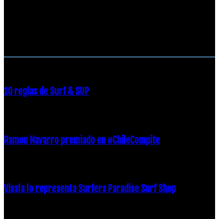
RECOMENDACIONES DEL EDITOR
10 reglas de Surf & SUP
21 diciembre, 2018
Ramon Navarro premiado en #ChileCompite
19 diciembre, 2018
Vissla lo representa Surfers Paradise Surf Shop
18 diciembre, 2018
Archivos