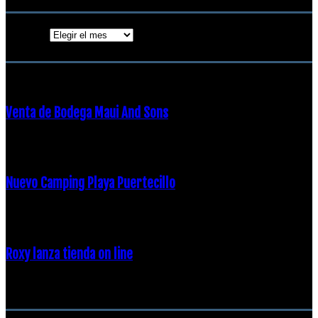
Archivos
ENTRADAS POPULARES
Venta de Bodega Maui And Sons
16 febrero, 2018
Nuevo Camping Playa Puertecillo
23 enero, 2015
Roxy lanza tienda on line
23 agosto, 2011
CATEGORÍA POPULAR