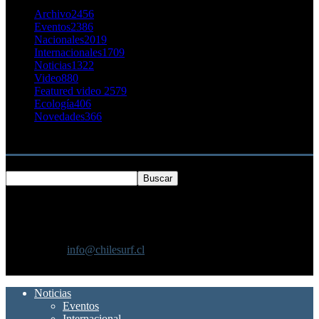
Archivo
2456
Eventos
2386
Nacionales
2019
Internacionales
1709
Noticias
1322
Video
880
Featured video 2
579
Ecología
406
Novedades
366
Buscar
SOBRE NOSOTROS
Chilesurf un sitio dedicado a la difusión del surf nacional e
internacional
Contáctanos:
info@chilesurf.cl
SÍGUENOS
Noticias
Eventos
Internacional