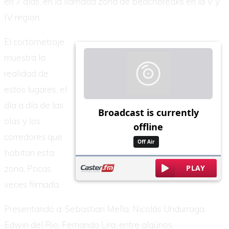
en 7 días, en la llamada zona de beachbreaks en la V y
IV region.
El cortometraje
muestra la
realidad de
estos lugares, el
día a día de las
olas y los
corredores que
habitan esta
zona, Pocas
veces filmada.
Presentando a: Sebastian Mella, Nicolás Undurraga,
Edwin del Rio, Fernando Lira, entre algúnos.