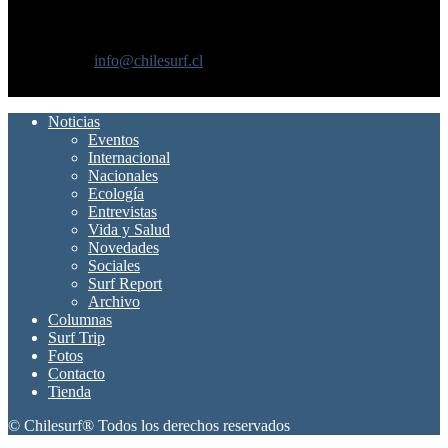
SOBRE NOSOTROS
Chilesurf un sitio dedicado a la difusión del surf nacional e
internacional
Contáctanos:
info@chilesurf.cl
SÍGUENOS
Noticias
Eventos
Internacional
Nacionales
Ecología
Entrevistas
Vida y Salud
Novedades
Sociales
Surf Report
Archivo
Columnas
Surf Trip
Fotos
Contacto
Tienda
© Chilesurf® Todos los derechos reservados