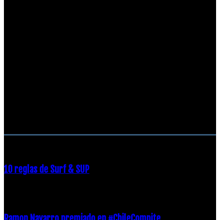
RECOMENDACIONES DEL EDITOR
10 reglas de Surf & SUP
21 diciembre, 2018
Ramon Navarro premiado en #ChileCompite