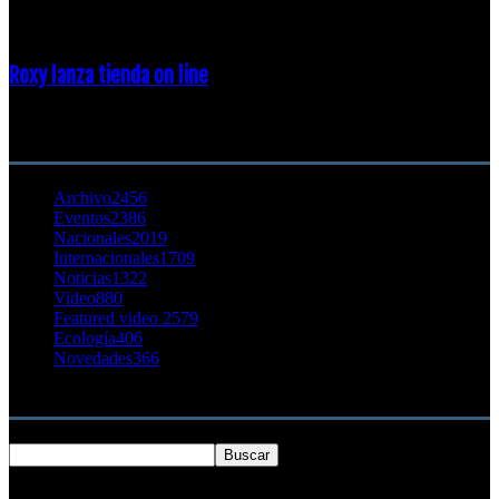
23 enero, 2015
Roxy lanza tienda on line
23 agosto, 2011
CATEGORÍA POPULAR
Archivo
2456
Eventos
2386
Nacionales
2019
Internacionales
1709
Noticias
1322
Video
880
Featured video 2
579
Ecología
406
Novedades
366
Buscar