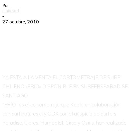
Por
Chilesurf
-
27 octubre, 2010
YA ESTA A LA VENTA EL CORTOMETRAJE DE SURF
CHILENO «FRIO» DISPONIBLE EN SURFERSPARADISE
SANTIAGO.
“FRÍO” es el cortometraje que Kaela en colaboración
con Surfcratures.cl y ODX con el auspicio de Surfers
Paradise, Cipres, Humboldt, Circa y Osiris. han realizado