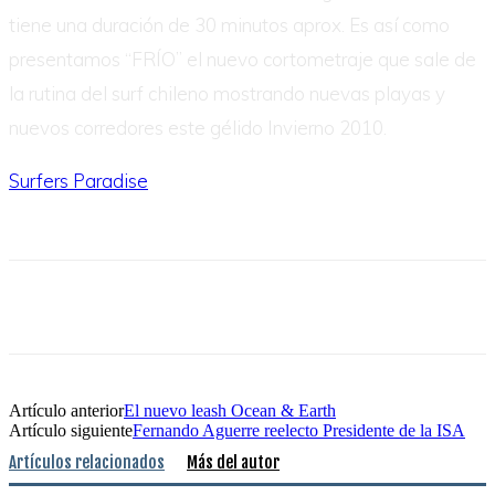
tiene una duración de 30 minutos aprox. Es así como
presentamos “FRÍO” el nuevo cortometraje que sale de
la rutina del surf chileno mostrando nuevas playas y
nuevos corredores este gélido Invierno 2010.
Surfers Paradise
Artículo anterior
El nuevo leash Ocean & Earth
Artículo siguiente
Fernando Aguerre reelecto Presidente de la ISA
Artículos relacionados
Más del autor