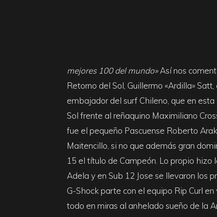
&
Surf
mejores 100 del mundo»
Así nos coment
Retorno del Sol, Guillermo «Ardilla» Satt
Report
embajador del surf Chileno, que en esta 
Sol frente al reñaquino Maximiliano Cros
fue el pequeño Pascuense Roberto Araki,
Maitencillo, si no que además gran domini
15 el título de Campeón. Lo propio hizo 
Adela y en Sub 12 Jose se llevaron los 
G-Shock parte con el equipo Rip Curl en 
todo en miras al anhelado sueño de la Ard