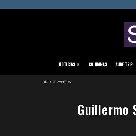
Chilesurf
NOTICIAS
COLUMNAS
SURF TRIP
Inicio
Eventos
|
Guillermo 
Surf
News