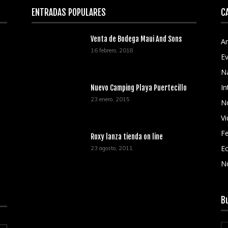
ENTRADAS POPULARES
C
Venta de Bodega Maui And Sons
Ar
16 febrero, 2018
E
N
In
Nuevo Camping Playa Puertecillo
23 enero, 2015
No
V
Fe
Roxy lanza tienda on line
Ec
23 agosto, 2011
N
B