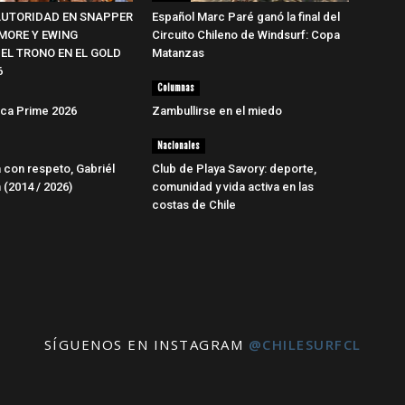
AUTORIDAD EN SNAPPER
Español Marc Paré ganó la final del
LMORE Y EWING
Circuito Chileno de Windsurf: Copa
EL TRONO EN EL GOLD
Matanzas
6
Columnas
rica Prime 2026
Zambullirse en el miedo
Nacionales
a con respeto, Gabriél
Club de Playa Savory: deporte,
 (2014 / 2026)
comunidad y vida activa en las
costas de Chile
SÍGUENOS EN INSTAGRAM
@CHILESURFCL