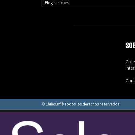
SO
Chile
inte
Cont
© Chilesurf® Todos los derechos reservados