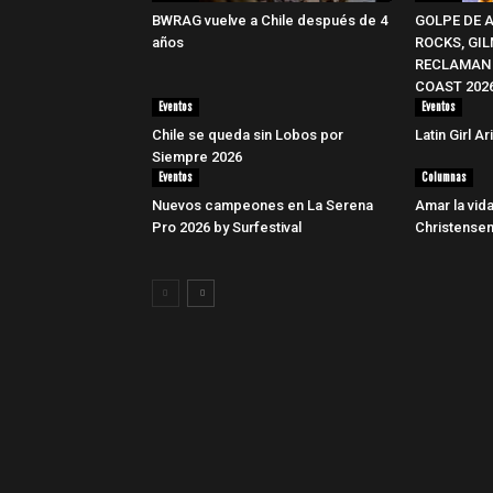
BWRAG vuelve a Chile después de 4
GOLPE DE 
años
ROCKS, GI
RECLAMAN 
COAST 202
Eventos
Eventos
Chile se queda sin Lobos por
Latin Girl A
Siempre 2026
Eventos
Columnas
Nuevos campeones en La Serena
Amar la vid
Pro 2026 by Surfestival
Christensen