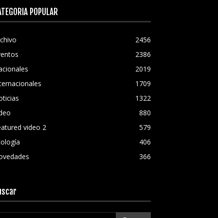
ATEGORÍA POPULAR
chivo
2456
ventos
2386
acionales
2019
ternacionales
1709
ticias
1322
ideo
880
atured video 2
579
ología
406
ovedades
366
uscar