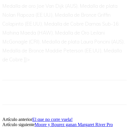
Medalla de oro Joe Van Dijk (AUS), Medalla de plata
Nolan Rapoza (EE.UU.), Medalla de Bronce Griffin
Colapinto (EE.UU.), Medalla de Cobre Damas Sub-16:
Mahina Maeda (HAW), Medalla de Oro Leilani
McGonagle (CRI), Medalla de plata Laura Poncini (AUS),
Medalla de Bronce Maddie Peterson (EE.UU.), Medalla
de Cobre ]]>
Artículo anterior
El que no corre vuela!
Artículo siguiente
Moore y Bourez ganan Margaret River Pro