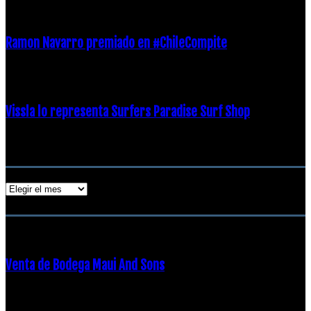
21 diciembre, 2018
Ramon Navarro premiado en #ChileCompite
19 diciembre, 2018
Vissla lo representa Surfers Paradise Surf Shop
18 diciembre, 2018
Archivos
Archivos
ENTRADAS POPULARES
Venta de Bodega Maui And Sons
16 febrero, 2018