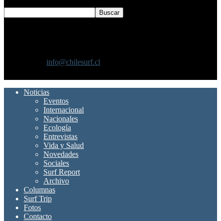
SOBRE NOSOTROS
Chilesurf un sitio dedicado a la difusión del surf nacional e
internacional
Contáctanos:
info@chilesurf.cl
SÍGUENOS
Noticias
Eventos
Internacional
Nacionales
Ecología
Entrevistas
Vida y Salud
Novedades
Sociales
Surf Report
Archivo
Columnas
Surf Trip
Fotos
Contacto