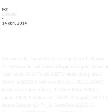
Por
Chilesurf
-
14 abril, 2014
Ver resultados completos por categorías>> 1. Hawaii-
21.168 Ganador del Trofeo al Equipo Campeón Mundial
Junior de la ISA 2. France-20872, Medalla de plata 3.
Australia-20628, Medalla de Bronce 4. EE.UU.-18418,
Medalla de Cobre 5. Brasil-17426 6. Perú-15062 7.
Japón-14820 8. Sudáfrica-14618 9. Portugal-13852 10.
Nueva Zelanda-13474 11. Costa Rica-12252 12.