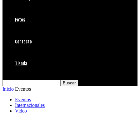
Fotos
Contacto
Tienda
Inicio
Eventos
Eventos
Internacionales
Video
Hawaii gana el ISA World Junior y Chile
queda 18 en Ecuador 2014