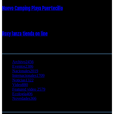
Nuevo Camping Playa Puertecillo
23 enero, 2015
Roxy lanza tienda on line
23 agosto, 2011
CATEGORÍA POPULAR
Archivo
2456
Eventos
2386
Nacionales
2019
Internacionales
1709
Noticias
1322
Video
880
Featured video 2
579
Ecología
406
Novedades
366
Buscar