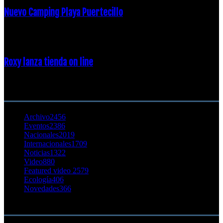
Nuevo Camping Playa Puertecillo
23 enero, 2015
Roxy lanza tienda on line
23 agosto, 2011
CATEGORÍA POPULAR
Archivo
2456
Eventos
2386
Nacionales
2019
Internacionales
1709
Noticias
1322
Video
880
Featured video 2
579
Ecología
406
Novedades
366
Buscar