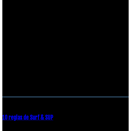
RECOMENDACIONES DEL EDITOR
10 reglas de Surf & SUP
21 diciembre, 2018