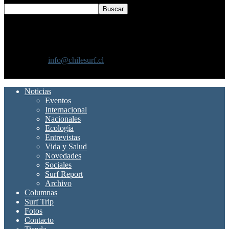
SOBRE NOSOTROS
Chilesurf un sitio dedicado a la difusión del surf nacional e
internacional
Contáctanos:
info@chilesurf.cl
SÍGUENOS
Noticias
Eventos
Internacional
Nacionales
Ecología
Entrevistas
Vida y Salud
Novedades
Sociales
Surf Report
Archivo
Columnas
Surf Trip
Fotos
Contacto