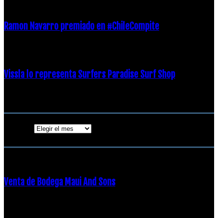
Ramon Navarro premiado en #ChileCompite
19 diciembre, 2018
Vissla lo representa Surfers Paradise Surf Shop
18 diciembre, 2018
Archivos
Archivos
ENTRADAS POPULARES
Venta de Bodega Maui And Sons
16 febrero, 2018