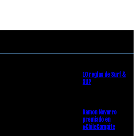
RECOMENDACIONES DEL
EDITOR
10 reglas de Surf &
SUP
21 diciembre, 2018
Ramon Navarro
premiado en
#ChileCompite