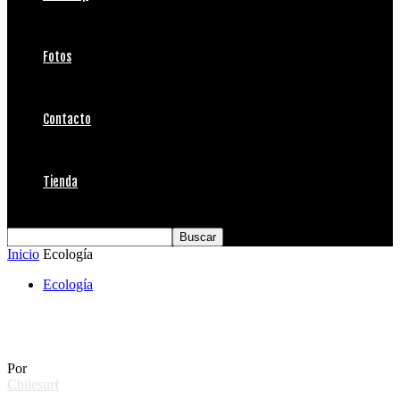
Fotos
Contacto
Tienda
Inicio
Ecología
Ecología
La Haya falló a favor de las ballenas
Por
Chilesurf