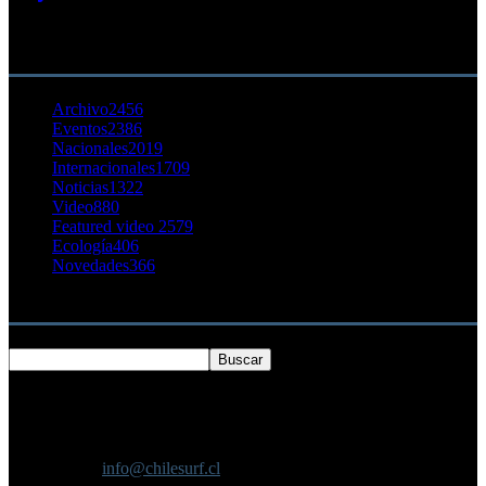
23 agosto, 2011
CATEGORÍA POPULAR
Archivo
2456
Eventos
2386
Nacionales
2019
Internacionales
1709
Noticias
1322
Video
880
Featured video 2
579
Ecología
406
Novedades
366
Buscar
SOBRE NOSOTROS
Chilesurf un sitio dedicado a la difusión del surf nacional e
internacional
Contáctanos:
info@chilesurf.cl