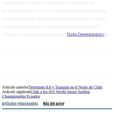
necesitamos terminar con la caza comercial, así
podemos poner el foco en otras graves problemáticas
ambientales que afectan a las ballenas y los océanos,
como la sobrepesca, la contaminación y el cambio
climático”, expresó Schvartzman.
Nota Greenpeace>
]]>
Artículo anterior
Terremoto 8.0 y Tsunami en el Norte de Chile
Artículo siguiente
Chile a los ISA World Junior Surfing
Championship Ecuador
Artículos relacionados
Más del autor