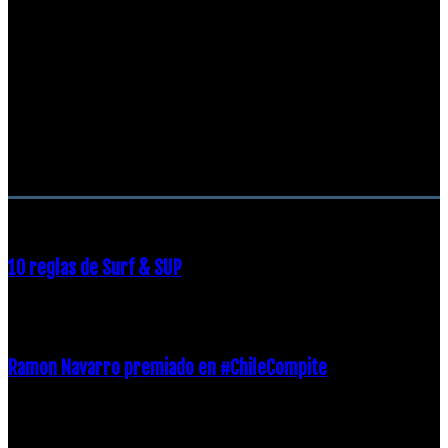
RECOMENDACIONES DEL EDITOR
10 reglas de Surf & SUP
21 diciembre, 2018
Ramon Navarro premiado en #ChileCompite
19 diciembre, 2018