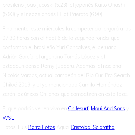
brasileño Joao Jucoski (5.23), el japonés Kaito Ohashi
(5.93) y el neozelandés Elliot Paerata (6.90).
Finalmente, este miércoles la competencia largará a las
07:30 horas con el heat 6 de la segunda ronda, que
conforman el brasileño Yuri Goncalves, el peruano
Adrián García, el argentino Tomás López y el
estadounidense Remy Jubooru. Además, el nacional
Nicolás Vargas, actual campeón del Rip Curl Pro Search
Chiloé 2019, y el ya mencionado Camilo Hernández
serán los únicos Chilenos que competirán en esta fase.
El que podrás ver en vivo en
Chilesurf
,
Maui And Sons
y
WSL
Fotos: Luis
Barra Fotos
Agua:
Cristobal Sciaraffia