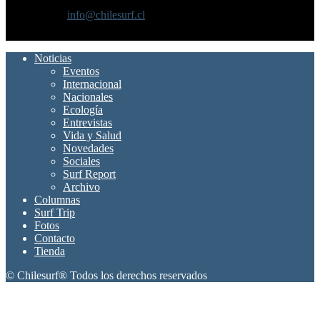
internacional
Contáctanos:
info@chilesurf.cl
SÍGUENOS
Noticias
Eventos
Internacional
Nacionales
Ecología
Entrevistas
Vida y Salud
Novedades
Sociales
Surf Report
Archivo
Columnas
Surf Trip
Fotos
Contacto
Tienda
© Chilesurf® Todos los derechos reservados