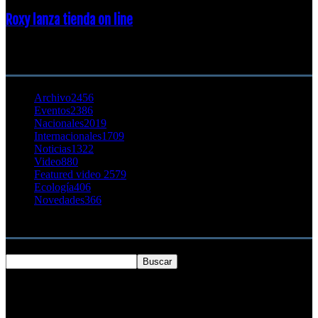
Roxy lanza tienda on line
23 agosto, 2011
CATEGORÍA POPULAR
Archivo
2456
Eventos
2386
Nacionales
2019
Internacionales
1709
Noticias
1322
Video
880
Featured video 2
579
Ecología
406
Novedades
366
Buscar
SOBRE NOSOTROS
Chilesurf un sitio dedicado a la difusión del surf nacional e