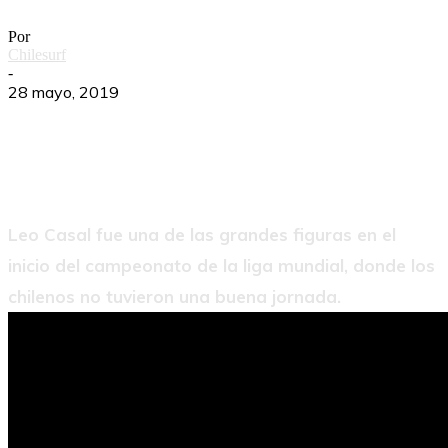
Por
Chilesurf
-
28 mayo, 2019
Leo Casal fue una de las grandes figuras en el
inicio del campeonato de la liga mundial, donde los
chilenos no tuvieron una buena jornada.