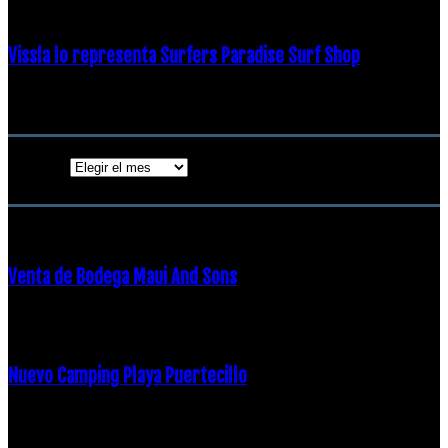
Vissla lo representa Surfers Paradise Surf Shop
18 diciembre, 2018
Archivos
Archivos
ENTRADAS POPULARES
Venta de Bodega Maui And Sons
16 febrero, 2018
Nuevo Camping Playa Puertecillo
23 enero, 2015