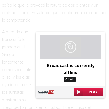
caída la que le provocó la rotura de dos dientes y un
profundo corte en su labio que lo obligaron a abandonar
la competencia.
A medida que
transcurría la
jornada en “El
Gringo”,
lentamente
comenzó a salir
el sol y las olas
ayudaron a que
los surfistas
mostraran su
mejor performance en los tubos. Fue el caso del