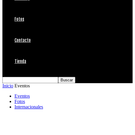
Fotos
Contacto
Tienda
Inicio
Eventos
Eventos
Fotos
Internacionales
Leo Casal figura del primer día del Maui
And Sons Arica Pro Tour 2019