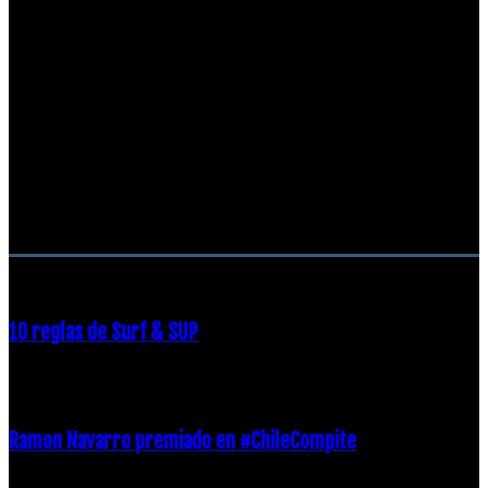
RECOMENDACIONES DEL EDITOR
10 reglas de Surf & SUP
21 diciembre, 2018
Ramon Navarro premiado en #ChileCompite
19 diciembre, 2018