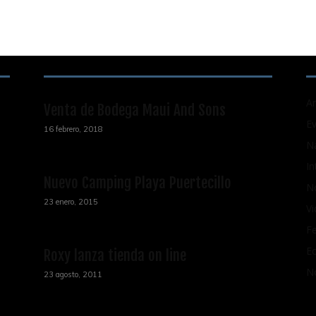
ENTRADAS POPULARES
C
Ar
Venta de Bodega Maui And Sons
E
16 febrero, 2018
N
In
Nuevo Camping Playa Puertecillo
No
23 enero, 2015
V
Fe
Ec
Roxy lanza tienda on line
N
23 agosto, 2011
B