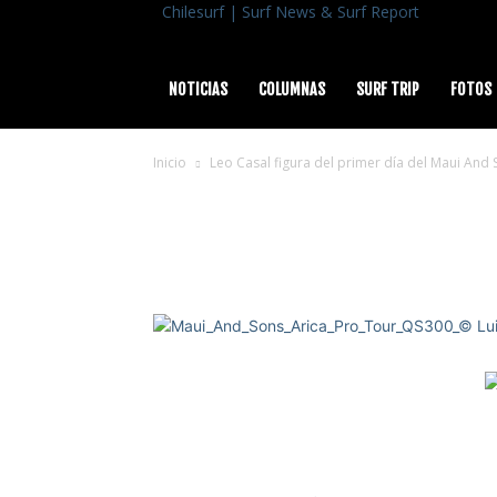
Chilesurf | Surf News & Surf Report
NOTICIAS
COLUMNAS
SURF TRIP
FOTOS
Inicio
Leo Casal figura del primer día del Maui And
Maui_And_Sons_Arica_Pro_