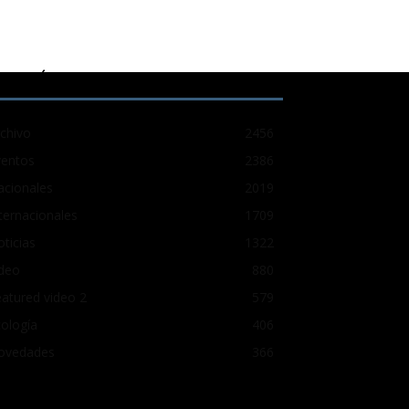
ATEGORÍA POPULAR
chivo
2456
ventos
2386
acionales
2019
ternacionales
1709
ticias
1322
ideo
880
atured video 2
579
ología
406
ovedades
366
uscar