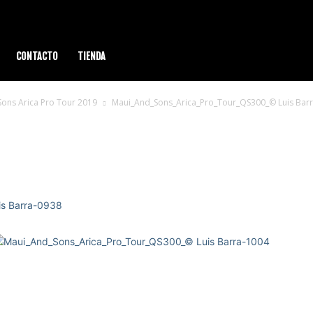
CONTACTO
TIENDA
 Sons Arica Pro Tour 2019
Maui_And_Sons_Arica_Pro_Tour_QS300_© Luis Bar
Tour_QS300_© Luis Barra-0962