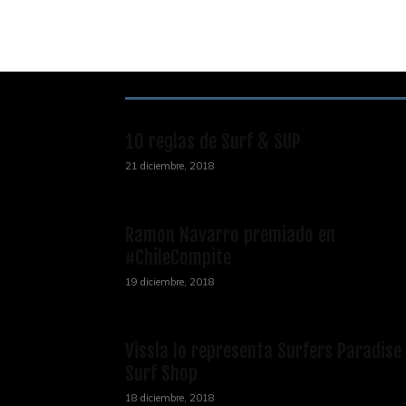
RECOMENDACIONES DEL EDITOR
10 reglas de Surf & SUP
21 diciembre, 2018
Ramon Navarro premiado en
#ChileCompite
19 diciembre, 2018
Vissla lo representa Surfers Paradise
Surf Shop
18 diciembre, 2018