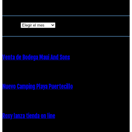
18 diciembre, 2018
Archivos
Archivos
ENTRADAS POPULARES
Venta de Bodega Maui And Sons
16 febrero, 2018
Nuevo Camping Playa Puertecillo
23 enero, 2015
Roxy lanza tienda on line
23 agosto, 2011