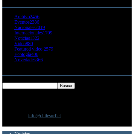
CATEGORÍA POPULAR
Archivo
2456
Eventos
2386
Nacionales
2019
Internacionales
1709
Noticias
1322
Video
880
Featured video 2
579
Ecología
406
Novedades
366
Buscar
SOBRE NOSOTROS
Chilesurf un sitio dedicado a la difusión del surf nacional e
internacional
Contáctanos:
info@chilesurf.cl
SÍGUENOS
Noticias