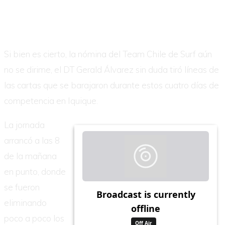
Si bien es cierto, la nómina del Team Chile de Surf aún
no se dirime, el DT Gerald Álvarez sin duda tiró líneas de
las cartas que se barajaron durante estos cuatro días de
competencia en Iquique.
La jornada
arrancó a las 8
de la mañana
en punto, donde
se fueron
eliminando
poco a poco los