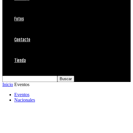
Fotos
Contacto
Tienda
Inicio
Eventos
Eventos
Nacionales
Maitencillano Noel de La Torre súper
campeón, se coronó en categoría junior y