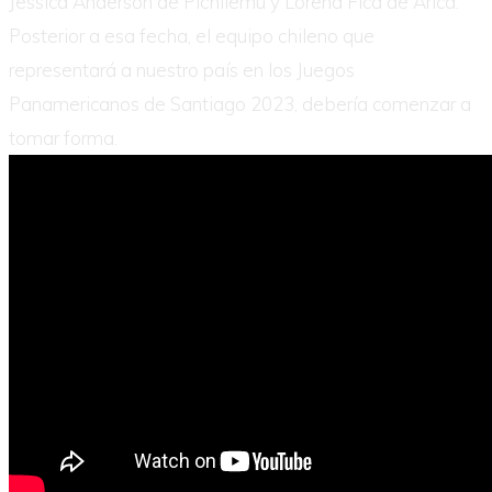
Jessica Anderson de Pichilemu y Lorena Fica de Arica.
Posterior a esa fecha, el equipo chileno que
representará a nuestro país en los Juegos
Panamericanos de Santiago 2023, debería comenzar a
tomar forma.