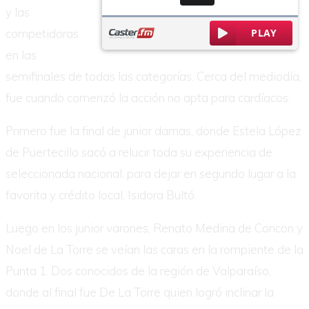
y las
competidoras
en las
semifinales de todas las categorías. Cerca del mediodía,
fue cuando comenzó la acción no apta para cardíacos.
Primero fue la final de junior damas, donde Estela López
de Puertecillo sacó a relucir toda su experiencia de
seleccionada nacional, para dejar en segundo lugar a la
favorita y crédito local, Isidora Bultó.
Luego en los junior varones, Renato Medina de Concon y
Noel de La Torre se veían las caras en la rompiente de la
Punta 1. Dos conocidos de la región de Valparaíso,
donde al final fue De La Torre quien logró inclinar la