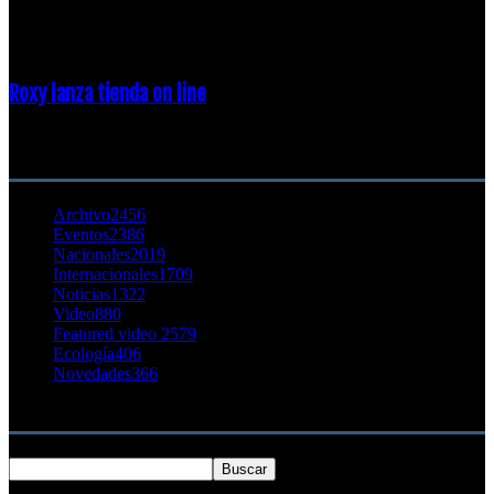
23 enero, 2015
Roxy lanza tienda on line
23 agosto, 2011
CATEGORÍA POPULAR
Archivo
2456
Eventos
2386
Nacionales
2019
Internacionales
1709
Noticias
1322
Video
880
Featured video 2
579
Ecología
406
Novedades
366
Buscar