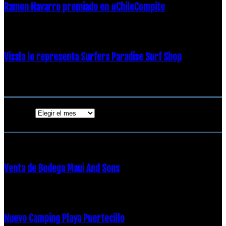
Ramon Navarro premiado en #ChileCompite
19 diciembre, 2018
Vissla lo representa Surfers Paradise Surf Shop
18 diciembre, 2018
Archivos
Archivos
ENTRADAS POPULARES
Venta de Bodega Maui And Sons
16 febrero, 2018
Nuevo Camping Playa Puertecillo