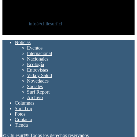
SOBRE NOSOTROS
Chilesurf un sitio dedicado a la difusión del surf nacional e
internacional
Contáctanos:
info@chilesurf.cl
SÍGUENOS
Noticias
Eventos
Internacional
Nacionales
Ecología
Entrevistas
Vida y Salud
Novedades
Sociales
Surf Report
Archivo
Columnas
Surf Trip
Fotos
Contacto
Tienda
© Chilesurf® Todos los derechos reservados