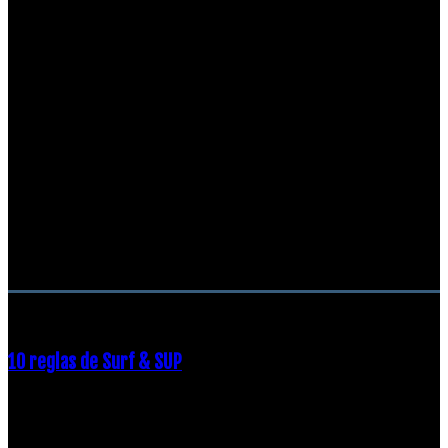
RECOMENDACIONES DEL EDITOR
10 reglas de Surf & SUP
21 diciembre, 2018