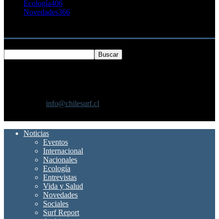
Ecología
406
Novedades
366
Buscar
SOBRE NOSOTROS
Chilesurf un sitio dedicado a la difusión del surf nacional e
internacional
Contáctanos:
info@chilesurf.cl
SÍGUENOS
Noticias
Eventos
Internacional
Nacionales
Ecología
Entrevistas
Vida y Salud
Novedades
Sociales
Surf Report