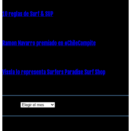
10 reglas de Surf & SUP
21 diciembre, 2018
Ramon Navarro premiado en #ChileCompite
19 diciembre, 2018
Vissla lo representa Surfers Paradise Surf Shop
18 diciembre, 2018
Archivos
Archivos
ENTRADAS POPULARES