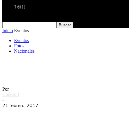
Tienda
Inicio
Eventos
Eventos
Fotos
Nacionales
Nico Vargas gana primera parada Billabong
Nomad
Por
Chilesurf
-
21 febrero, 2017