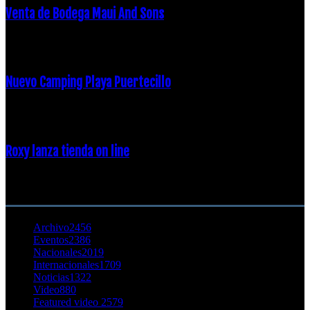
Venta de Bodega Maui And Sons
16 febrero, 2018
Nuevo Camping Playa Puertecillo
23 enero, 2015
Roxy lanza tienda on line
23 agosto, 2011
CATEGORÍA POPULAR
Archivo
2456
Eventos
2386
Nacionales
2019
Internacionales
1709
Noticias
1322
Video
880
Featured video 2
579