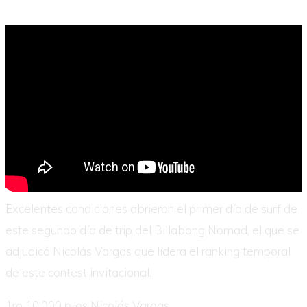
Excelentes condiciones abrieron el primer día de surf de
este segundo día de trip del Billabong Nomad, el que se
adjudicó Nicolás Vargas que lidera el ranking temporal
de este contest invitacional.
1ro 10.000 ptos Nicolás Vargas