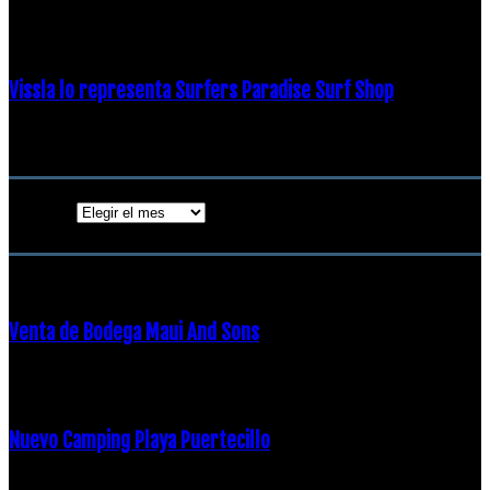
19 diciembre, 2018
Vissla lo representa Surfers Paradise Surf Shop
18 diciembre, 2018
Archivos
Archivos
ENTRADAS POPULARES
Venta de Bodega Maui And Sons
16 febrero, 2018
Nuevo Camping Playa Puertecillo
23 enero, 2015