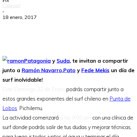
Por
Chilesurf
-
18 enero, 2017
Patagonia
y
Suda
, te invitan a compartir
junto a
Ramón Navarro
,
Pato
y
Fede Mekis
un día de
surf inolvidable!
Este Domingo 22 de Enero
podrás compartir junto a
estos grandes exponentes del surf chileno en
Punta de
Lobos
,
Pichilemu.
La actividad comenzará
a las 9:00 am
con una clínica de
surf donde podrás salir de tus dudas y mejorar técnicas,
para luego ir todos juntos al agua y terminar el día