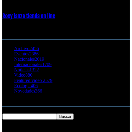
Roxy lanza tienda on line
23 agosto, 2011
CATEGORÍA POPULAR
Archivo
2456
Eventos
2386
Nacionales
2019
Internacionales
1709
Noticias
1322
Video
880
Featured video 2
579
Ecología
406
Novedades
366
Buscar
SOBRE NOSOTROS