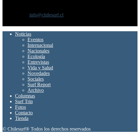
Chilesurf un sitio dedicado a la difusión del surf nacional e
internacional
Contáctanos:
info@chilesurf.cl
SÍGUENOS
Noticias
Eventos
Internacional
Nacionales
Ecología
Entrevistas
Vida y Salud
Novedades
Sociales
Surf Report
Archivo
Columnas
Surf Trip
Fotos
Contacto
Tienda
© Chilesurf® Todos los derechos reservados