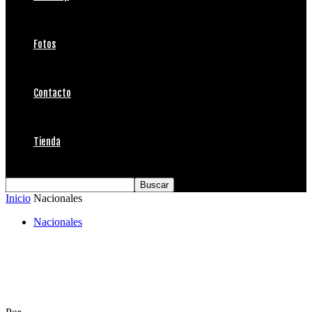
Fotos
Contacto
Tienda
Inicio
Nacionales
Nacionales
Patagonia te invita a surfear con Ramón
Navarro