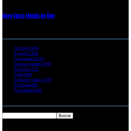
Roxy lanza tienda on line
23 agosto, 2011
CATEGORÍA POPULAR
Archivo
2456
Eventos
2386
Nacionales
2019
Internacionales
1709
Noticias
1322
Video
880
Featured video 2
579
Ecología
406
Novedades
366
Buscar
SOBRE NOSOTROS