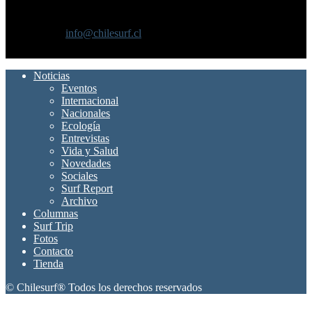
Chilesurf un sitio dedicado a la difusión del surf nacional e
internacional
Contáctanos:
info@chilesurf.cl
SÍGUENOS
Noticias
Eventos
Internacional
Nacionales
Ecología
Entrevistas
Vida y Salud
Novedades
Sociales
Surf Report
Archivo
Columnas
Surf Trip
Fotos
Contacto
Tienda
© Chilesurf® Todos los derechos reservados