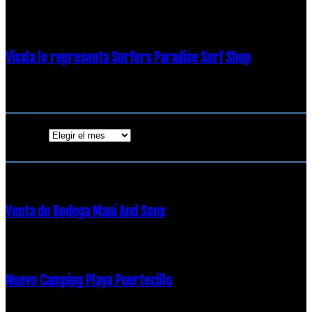
19 diciembre, 2018
Vissla lo representa Surfers Paradise Surf Shop
18 diciembre, 2018
Archivos
Archivos
ENTRADAS POPULARES
Venta de Bodega Maui And Sons
16 febrero, 2018
Nuevo Camping Playa Puertecillo
23 enero, 2015