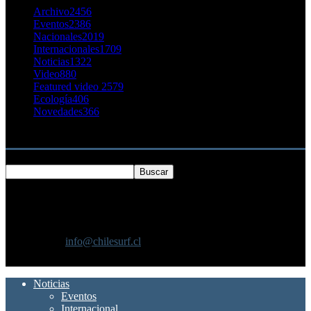
Archivo
2456
Eventos
2386
Nacionales
2019
Internacionales
1709
Noticias
1322
Video
880
Featured video 2
579
Ecología
406
Novedades
366
Buscar
SOBRE NOSOTROS
Chilesurf un sitio dedicado a la difusión del surf nacional e
internacional
Contáctanos:
info@chilesurf.cl
SÍGUENOS
Noticias
Eventos
Internacional