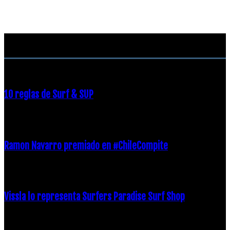
RECOMENDACIONES DEL EDITOR
10 reglas de Surf & SUP
21 diciembre, 2018
Ramon Navarro premiado en #ChileCompite
19 diciembre, 2018
Vissla lo representa Surfers Paradise Surf Shop
18 diciembre, 2018
Archivos