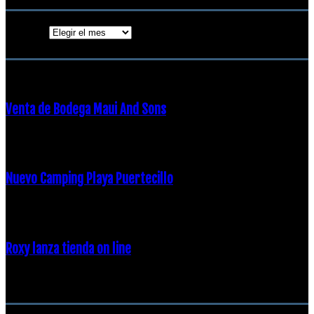
Archivos
ENTRADAS POPULARES
Venta de Bodega Maui And Sons
16 febrero, 2018
Nuevo Camping Playa Puertecillo
23 enero, 2015
Roxy lanza tienda on line
23 agosto, 2011
CATEGORÍA POPULAR