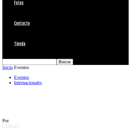
Fotos
Contacto
Tienda
Inicio
Eventos
Eventos
Internacionales
Peruanos dominaron el Maui and Sons
Arica Pro Tour Cerveza Corona
Por
Chilesurf