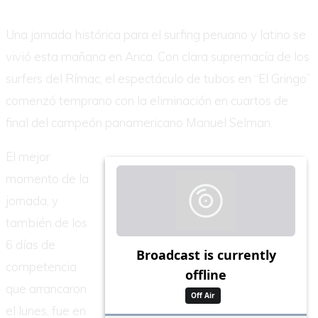
Una jornada histórica para el surfing peruano y latino se
vivió esta mañana en Arica. Con clara supremacía de los
surfers del Rímac, el espectáculo de tubos en “El Gringo”
comenzó temprano con la eliminación en cuartos de
final del campeón panamericano Manuel Selman.
El mejor
momento de la
jornada, y
también de los
6 días de
competencia
que arrancaron
el lunes, fue en