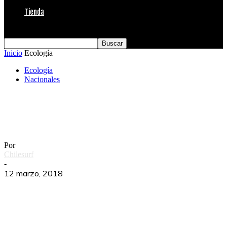
Tienda
Inicio
Ecología
Ecología
Nacionales
Programa Worn Wear de Patagonia llega a
Lollapalooza
Por
Chilesurf
-
12 marzo, 2018