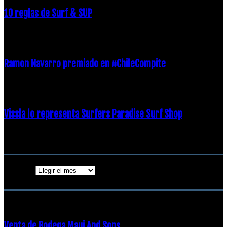
10 reglas de Surf & SUP
21 diciembre, 2018
Ramon Navarro premiado en #ChileCompite
19 diciembre, 2018
Vissla lo representa Surfers Paradise Surf Shop
18 diciembre, 2018
Archivos
Archivos
ENTRADAS POPULARES
Venta de Bodega Maui And Sons