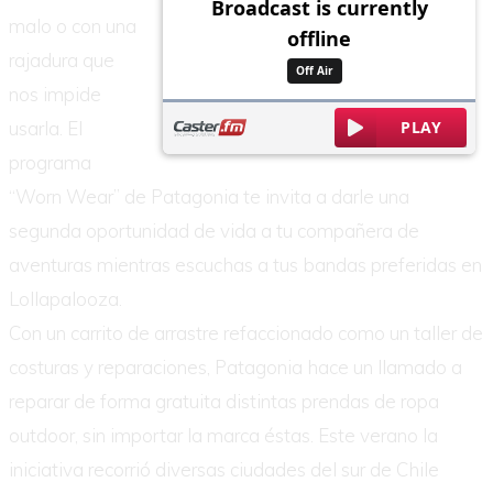
malo o con una
rajadura que
nos impide
usarla. El
programa
“Worn Wear” de Patagonia te invita a darle una
segunda oportunidad de vida a tu compañera de
aventuras mientras escuchas a tus bandas preferidas en
Lollapalooza.
Con un carrito de arrastre refaccionado como un taller de
costuras y reparaciones, Patagonia hace un llamado a
reparar de forma gratuita distintas prendas de ropa
outdoor, sin importar la marca éstas. Este verano la
iniciativa recorrió diversas ciudades del sur de Chile