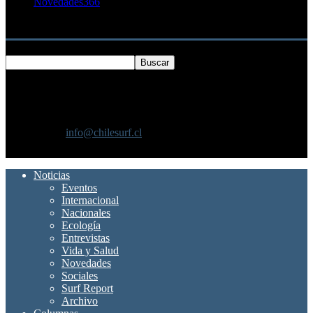
Novedades
366
Buscar
SOBRE NOSOTROS
Chilesurf un sitio dedicado a la difusión del surf nacional e
internacional
Contáctanos:
info@chilesurf.cl
SÍGUENOS
Noticias
Eventos
Internacional
Nacionales
Ecología
Entrevistas
Vida y Salud
Novedades
Sociales
Surf Report
Archivo