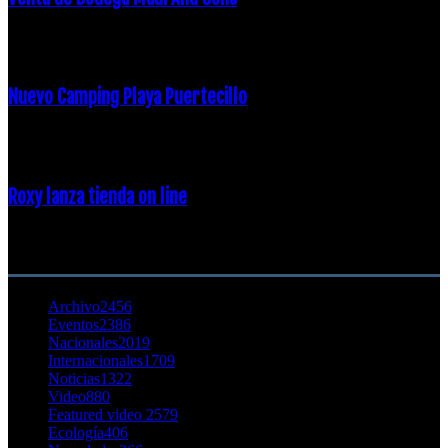
16 febrero, 2018
Nuevo Camping Playa Puertecillo
23 enero, 2015
Roxy lanza tienda on line
23 agosto, 2011
CATEGORÍA POPULAR
Archivo
2456
Eventos
2386
Nacionales
2019
Internacionales
1709
Noticias
1322
Video
880
Featured video 2
579
Ecología
406