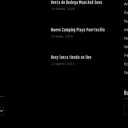
Venta de Bodega Maui And Sons
Ar
16 febrero, 2018
E
N
In
Nuevo Camping Playa Puertecillo
23 enero, 2015
No
V
Fe
Roxy lanza tienda on line
Ec
23 agosto, 2011
N
B