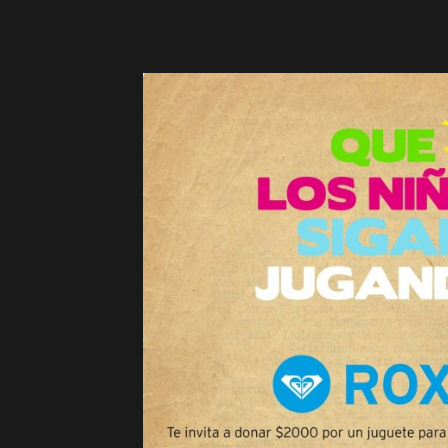
&
Surf
Report