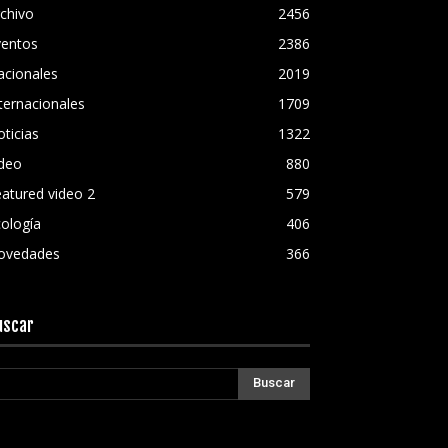
chivo
2456
ventos
2386
acionales
2019
ternacionales
1709
ticias
1322
ideo
880
atured video 2
579
ología
406
ovedades
366
uscar