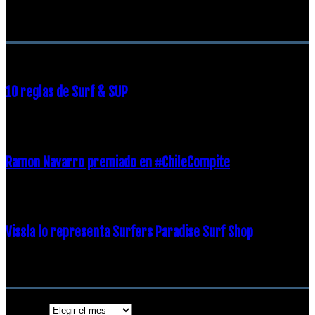
RECOMENDACIONES DEL EDITOR
10 reglas de Surf & SUP
21 diciembre, 2018
Ramon Navarro premiado en #ChileCompite
19 diciembre, 2018
Vissla lo representa Surfers Paradise Surf Shop
18 diciembre, 2018
Archivos
Archivos