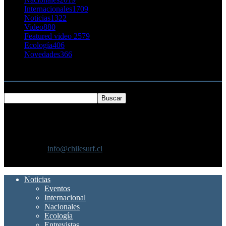
Internacionales
1709
Noticias
1322
Video
880
Featured video 2
579
Ecología
406
Novedades
366
Buscar
SOBRE NOSOTROS
Chilesurf un sitio dedicado a la difusión del surf nacional e
internacional
Contáctanos:
info@chilesurf.cl
SÍGUENOS
Noticias
Eventos
Internacional
Nacionales
Ecología
Entrevistas