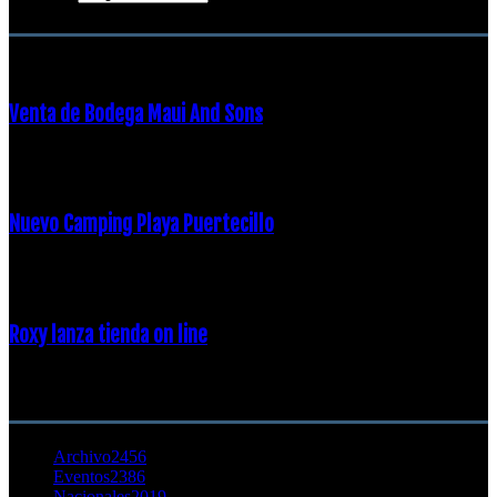
ENTRADAS POPULARES
Venta de Bodega Maui And Sons
16 febrero, 2018
Nuevo Camping Playa Puertecillo
23 enero, 2015
Roxy lanza tienda on line
23 agosto, 2011
CATEGORÍA POPULAR
Archivo
2456
Eventos
2386
Nacionales
2019