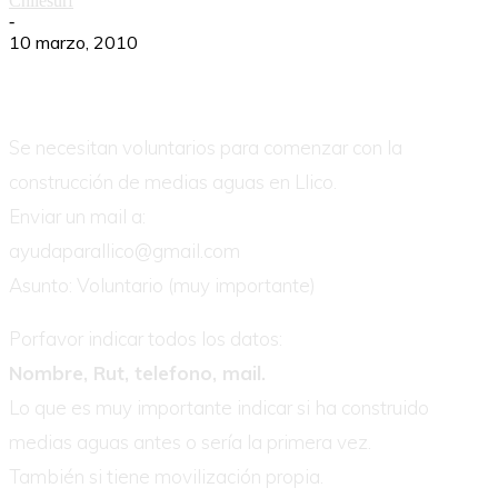
Chilesurf
-
10 marzo, 2010
Se necesitan voluntarios para comenzar con la
construcción de medias aguas en Llico.
Enviar un mail a:
ayudaparallico@gmail.com
Asunto: Voluntario (muy importante)
Porfavor indicar todos los datos:
Nombre, Rut, telefono, mail.
Lo que es muy importante indicar si ha construido
medias aguas antes o sería la primera vez.
También si tiene movilización propia.