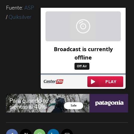
Fuente:
ASP
/
Quiksilver