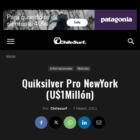
Inicio
Internacionales
Noticias
Quiksilver Pro NewYork
(U$1Millón)
Por
Chilesurf
-
7 febrero, 2011