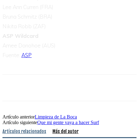
Lee Ann Curren (FRA)
Bruna Schmitz (BRA)
Nikita Robb (ZAF)
ASP Wildcard
Amee Donohoe (AUS)
Fuente:
ASP
Artículo anterior
Limpieza de La Boca
Artículo siguiente
Que mi gente vaya a hacer Surf
Artículos relacionados
Más del autor