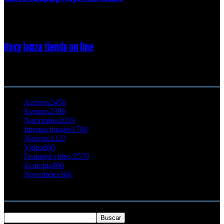
23 enero, 2015
Roxy lanza tienda on line
23 agosto, 2011
CATEGORÍA POPULAR
Archivo
2456
Eventos
2386
Nacionales
2019
Internacionales
1709
Noticias
1322
Video
880
Featured video 2
579
Ecología
406
Novedades
366
Buscar