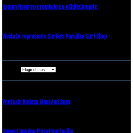
Ramon Navarro premiado en #ChileCompite
19 diciembre, 2018
Vissla lo representa Surfers Paradise Surf Shop
18 diciembre, 2018
Archivos
Archivos
ENTRADAS POPULARES
Venta de Bodega Maui And Sons
16 febrero, 2018
Nuevo Camping Playa Puertecillo