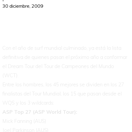
-
30 diciembre, 2009
Con el año de surf mundial culminado, ya está la lista
definitiva de quienes pasan el próximo año a conformar
el Dream Tour del Tour de Campeones del Mundo
(WCT).
Entre los hombres, los 45 mejores se dividen en los 27
finalistas del Tour Mundial, los 15 que pasan desde el
WQS y los 3 wildcards:
ASP Top 27 (ASP World Tour):
Mick Fanning (AUS)
Joel Parkinson (AUS)