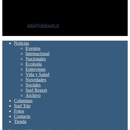
SOBRE NOSOTROS
Chilesurf un sitio dedicado a la difusión del surf nacional e
internacional
Contáctanos:
info@chilesurf.cl
SÍGUENOS
Noticias
Eventos
Internacional
Nacionales
Ecología
Entrevistas
Vida y Salud
Novedades
Sociales
Surf Report
Archivo
Columnas
Surf Trip
Fotos
Contacto
Tienda