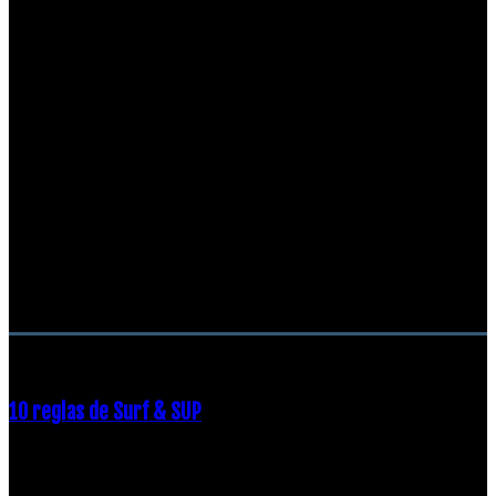
RECOMENDACIONES DEL EDITOR
10 reglas de Surf & SUP
21 diciembre, 2018