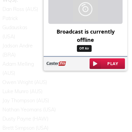
Dan Ross (AUS)
Patrick
Gudauskas
(USA)
Jadson Andre
(BRA)
Adam Melling
(AUS)
Owen Wright (AUS)
Luke Munro (AUS)
Jay Thompson (AUS)
Nathan Yeomans (USA)
Dusty Payne (HAW)
Brett Simpson (USA)