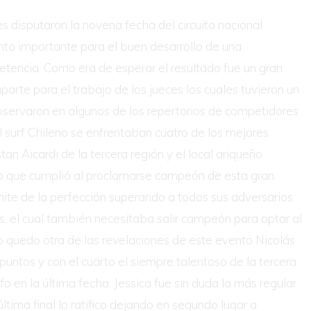
es disputaron la novena fecha del circuito nacional
to importante para el buen desarrollo de una
tencia. Como era de esperar el resultado fue un gran
arte para el trabajo de los jueces los cuales tuvieron un
observaron en algunos de los repertorios de competidores
 del surf Chileno se enfrentaban cuatro de los mejores
tan Aicardi de la tercera región y el local ariqueño
ivo que cumplió al proclamarse campeón de esta gran
mite de la perfección superando a todos sus adversarios
s, el cual también necesitaba salir campeón para optar al
sto quedo otra de las revelaciones de este evento Nicolás
ntos y con el cuarto el siempre talentoso de la tercera
o en la última fecha. Jessica fue sin duda la más regular
ltima final lo ratifico dejando en segundo lugar a