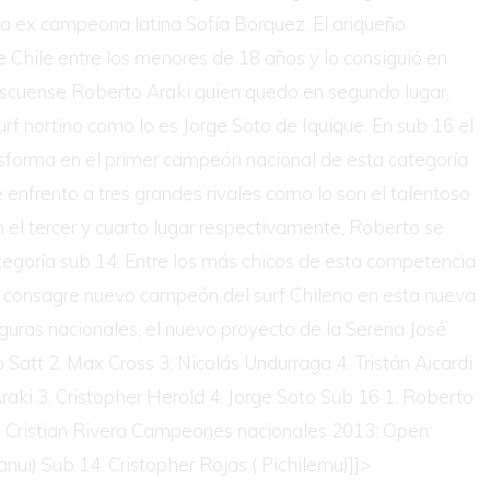
 la ex campeona latina Sofía Borquez. El ariqueño
de Chile entre los menores de 18 años y lo consiguió en
pascuense Roberto Araki quien quedo en segundo lugar,
surf nortino como lo es Jorge Soto de Iquique. En sub 16 el
nsforma en el primer campeón nacional de esta categoría
e enfrento a tres grandes rivales como lo son el talentoso
 el tercer y cuarto lugar respectivamente, Roberto se
egoría sub 14. Entre los más chicos de esta competencia
e consagre nuevo campeón del surf Chileno en esta nueva
figuras nacionales, el nuevo proyecto de la Serena José
 Satt 2. Max Cross 3. Nicolás Undurraga 4. Tristán Aicardi
Araki 3. Cristopher Herold 4. Jorge Soto Sub 16 1. Roberto
 4. Cristian Rivera Campeones nacionales 2013: Open:
nui) Sub 14: Cristopher Rojas ( Pichilemu)]]>