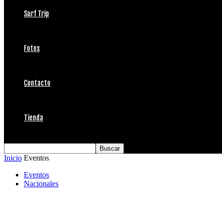
Surf Trip
Fotos
Contacto
Tienda
Inicio
Eventos
Eventos
Nacionales
Satt, Anderson y Araki se coronan Campeon