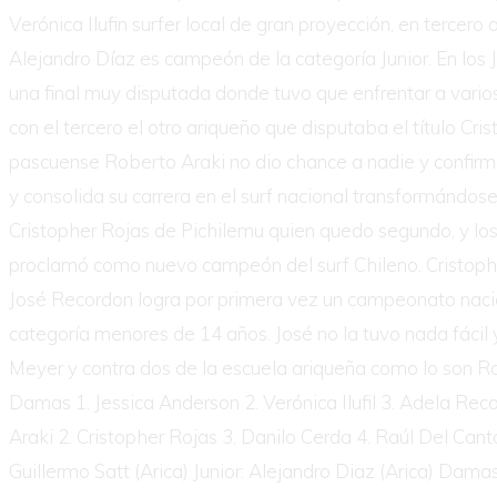
Verónica Ilufin surfer local de gran proyección, en terce
Alejandro Díaz es campeón de la categoría Junior. En los J
una final muy disputada donde tuvo que enfrentar a vario
con el tercero el otro ariqueño que disputaba el título Cri
pascuense Roberto Araki no dio chance a nadie y confirmo
y consolida su carrera en el surf nacional transformándose
Cristopher Rojas de Pichilemu quien quedo segundo, y los
proclamó como nuevo campeón del surf Chileno. Cristophe
José Recordon logra por primera vez un campeonato naci
categoría menores de 14 años. José no la tuvo nada fácil y
Meyer y contra dos de la escuela ariqueña como lo son Robe
Damas 1. Jessica Anderson 2. Verónica Ilufil 3. Adela Rec
Araki 2. Cristopher Rojas 3. Danilo Cerda 4. Raúl Del Can
Guillermo Satt (Arica) Junior: Alejandro Diaz (Arica) Dama