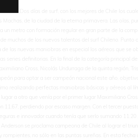
Dos días de surf, con los mejores de Chile los cual
has, de la ciudad de la eterna primavera. Las olas, pun
 un metro con formación regular en gran parte de la compe
de muchos de los nuevos talentos del surf Chileno. Punto ap
una de las nuevas maniobras en especial los aéreos que se 
as series definitorias. En la final de la categoría principal
ximiliano Cross, Nicolás Undurraga de la quinta región, Tris
 campeón para optar a ser campeón nacional este año, objet
ximo realizando perfectas maniobras básicas y aéreos al lí
ugar a otro que venía por el primer lugar Maximiliano Cros
l con 11,67, perdiendo por escaso margen. Con el tercer pue
guras e innovador cuando tenía que serlo sumando 11:20 pu
a Anderson se proclama campeona de Chile al lograr el triunf
 rompientes, no sólo en las puntas sureñas. En esta fecha ú