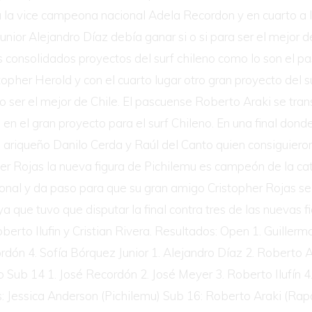
ro a la vice campeona nacional Adela Recordon y en cuarto a
unior Alejandro Díaz debía ganar si o si para ser el mejor 
s consolidados proyectos del surf chileno como lo son el 
stopher Herold y con el cuarto lugar otro gran proyecto del 
 ser el mejor de Chile. El pascuense Roberto Araki se tra
 en el gran proyecto para el surf Chileno. En una final dond
 ariqueño Danilo Cerda y Raúl del Canto quien consiguieron
r Rojas la nueva figura de Pichilemu es campeón de la cat
onal y da paso para que su gran amigo Cristopher Rojas s
a que tuvo que disputar la final contra tres de las nuevas 
rto Ilufin y Cristian Rivera. Resultados: Open 1. Guillermo
ordón 4. Sofía Bórquez Junior 1. Alejandro Díaz 2. Roberto 
to Sub 14 1. José Recordón 2. José Meyer 3. Roberto Ilufín
s: Jessica Anderson (Pichilemu) Sub 16: Roberto Araki (Rapa