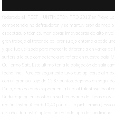
federado el “REEF HUNTINGTON PRO 2013”en Playa Las Mac
competencia, no defraudaron y se mantuvieron de medio a
espectáculo técnico, maniobras innovadoras de alto nivel 
gran trabajo al tratar de calibrar su ojo entorno a cada 
y que fue utilizada para marcar la diferencia en varias de l
surfers a lo que competencia se refiere en nuestro país, Ma
Guillermo Satt. Este último tenía la obligación de salir
fecha final. Para conseguir esto tuvo que aplicarse al má
con un gran puntaje de 13.67 puntos, dejando en segundo l
título, pero no pudo superar en la final al talentoso loca
Undurraga quien mostro un surf renovado de líneas muy se
región Tristan Aicardi 10,40 puntos. La pichilemina Jessic
del año, demostró aplicación en todo tipo de condiciones y