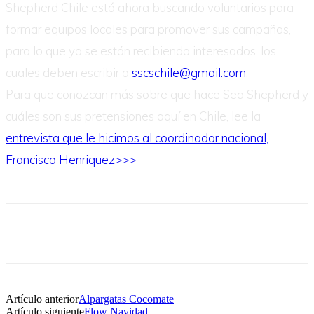
Shepherd Chile está ahora buscando voluntarios para
formar equipos locales para promover sus campañas,
para lo que ya se están recibiendo interesados, los
cuales deben escribir a
sscschile@gmail.com
.
Para que conozcan más sobre que hace Sea Shepherd y
cuáles son sus pretensiones aquí en Chile, lee la
entrevista que le hicimos al coordinador nacional,
Francisco Henriquez>>>
Artículo anterior
Alpargatas Cocomate
Artículo siguiente
Flow Navidad