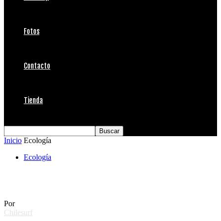
Fotos
Contacto
Tienda
Inicio
Ecología
Ecología
Sea Shepherd en Chile
Por
Chilesurf