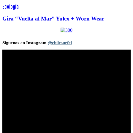
Ecología
Gira “Vuelta al Mar” Yulex + Worn Wear
Síguenos en Instagram
@chilesurfcl