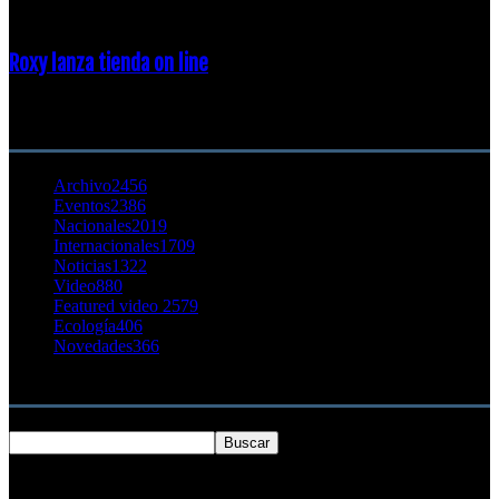
Roxy lanza tienda on line
23 agosto, 2011
CATEGORÍA POPULAR
Archivo
2456
Eventos
2386
Nacionales
2019
Internacionales
1709
Noticias
1322
Video
880
Featured video 2
579
Ecología
406
Novedades
366
Buscar
SOBRE NOSOTROS