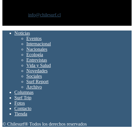
Chilesurf un sitio dedicado a la difusión del surf nacional e
internacional
Contáctanos:
info@chilesurf.cl
SÍGUENOS
Noticias
Eventos
Internacional
Nacionales
Ecología
Entrevistas
Vida y Salud
Novedades
Sociales
Surf Report
Archivo
Columnas
Surf Trip
Fotos
Contacto
Tienda
© Chilesurf® Todos los derechos reservados