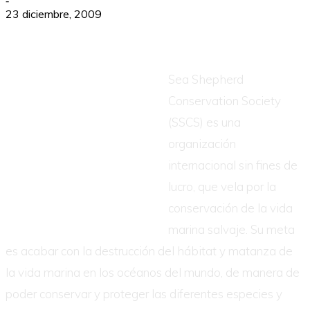
-
23 diciembre, 2009
Sea Shepherd
Conservation Society
(SSCS) es una
organización
internacional sin fines de
lucro, que vela por la
conservación de la vida
marina salvaje. Su meta
es acabar con la destrucción del hábitat y matanza de
la vida marina en los océanos del mundo, de manera de
poder conservar y proteger las diferentes especies y