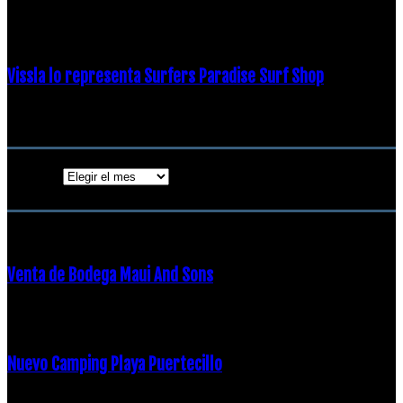
19 diciembre, 2018
Vissla lo representa Surfers Paradise Surf Shop
18 diciembre, 2018
Archivos
Archivos
ENTRADAS POPULARES
Venta de Bodega Maui And Sons
16 febrero, 2018
Nuevo Camping Playa Puertecillo
23 enero, 2015