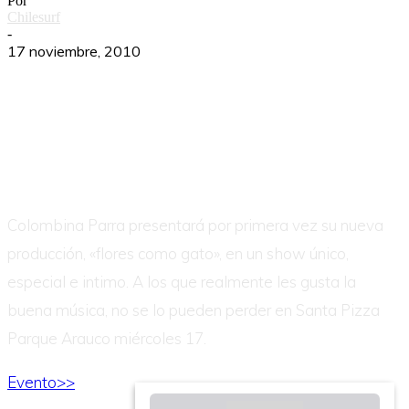
Por
Chilesurf
-
17 noviembre, 2010
Colombina Parra presentará por primera vez su nueva
producción, «flores como gato», en un show único,
especial e intimo. A los que realmente les gusta la
buena música, no se lo pueden perder en Santa Pizza
Parque Arauco miércoles 17.
Evento>>