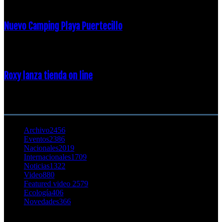
Nuevo Camping Playa Puertecillo
23 enero, 2015
Roxy lanza tienda on line
23 agosto, 2011
CATEGORÍA POPULAR
Archivo
2456
Eventos
2386
Nacionales
2019
Internacionales
1709
Noticias
1322
Video
880
Featured video 2
579
Ecología
406
Novedades
366
Buscar