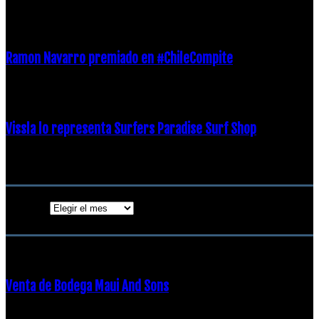
21 diciembre, 2018
Ramon Navarro premiado en #ChileCompite
19 diciembre, 2018
Vissla lo representa Surfers Paradise Surf Shop
18 diciembre, 2018
Archivos
Archivos
ENTRADAS POPULARES
Venta de Bodega Maui And Sons
16 febrero, 2018