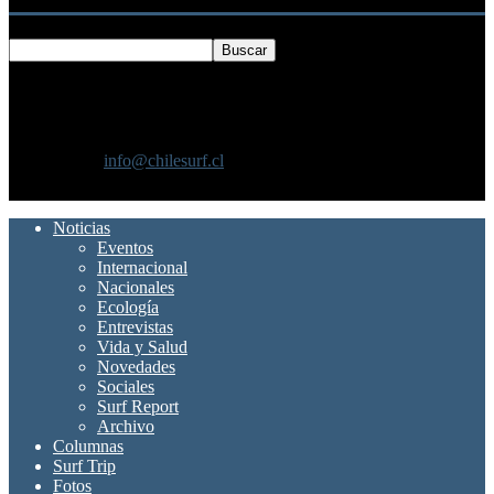
SOBRE NOSOTROS
Chilesurf un sitio dedicado a la difusión del surf nacional e
internacional
Contáctanos:
info@chilesurf.cl
SÍGUENOS
Noticias
Eventos
Internacional
Nacionales
Ecología
Entrevistas
Vida y Salud
Novedades
Sociales
Surf Report
Archivo
Columnas
Surf Trip
Fotos