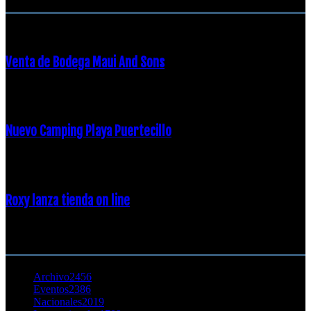
Venta de Bodega Maui And Sons
16 febrero, 2018
Nuevo Camping Playa Puertecillo
23 enero, 2015
Roxy lanza tienda on line
23 agosto, 2011
CATEGORÍA POPULAR
Archivo
2456
Eventos
2386
Nacionales
2019