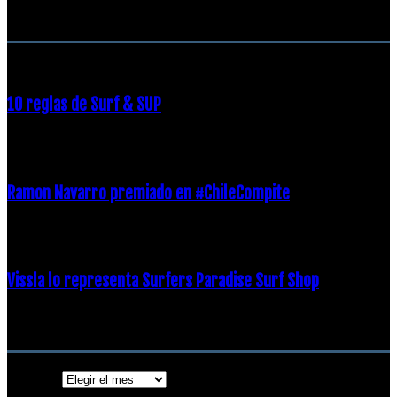
RECOMENDACIONES DEL EDITOR
10 reglas de Surf & SUP
21 diciembre, 2018
Ramon Navarro premiado en #ChileCompite
19 diciembre, 2018
Vissla lo representa Surfers Paradise Surf Shop
18 diciembre, 2018
Archivos
Archivos
ENTRADAS POPULARES