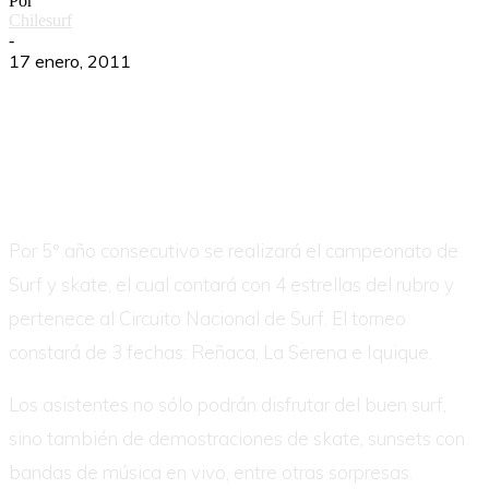
Por
Chilesurf
-
17 enero, 2011
Por 5° año consecutivo se realizará el campeonato de
Surf y skate, el cual contará con 4 estrellas del rubro y
pertenece al Circuito Nacional de Surf. El torneo
constará de 3 fechas: Reñaca, La Serena e Iquique.
Los asistentes no sólo podrán disfrutar del buen surf,
sino también de demostraciones de skate, sunsets con
bandas de música en vivo, entre otras sorpresas.