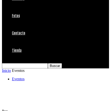
Fotos
Contacto
Tienda
Inicio
Eventos
Eventos
SNICKERS® presenta el Billabong Pro Tour
2011