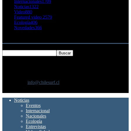
Internacionales
1709
Noticias
1322
Video
880
Featured video 2
579
Ecología
406
Novedades
366
Buscar
SOBRE NOSOTROS
Chilesurf un sitio dedicado a la difusión del surf nacional e
internacional
Contáctanos:
info@chilesurf.cl
SÍGUENOS
Noticias
Eventos
Internacional
Nacionales
Ecología
Entrevistas