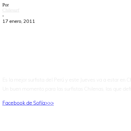
Por
Chilesurf
-
17 enero, 2011
Es la mejor surfista del Perú y este Jueves va a estar en
Un buen momento para las surfistas Chilenas, las que def
Facebook de Sofía>>>