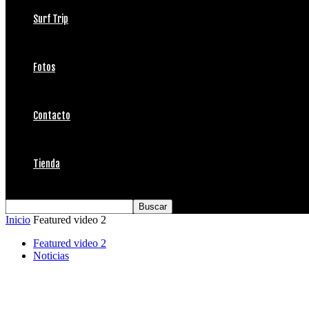
Surf Trip
Fotos
Contacto
Tienda
Inicio
Featured video 2
Featured video 2
Noticias
SOFIA MULANOVICH ”LA GRINGA”