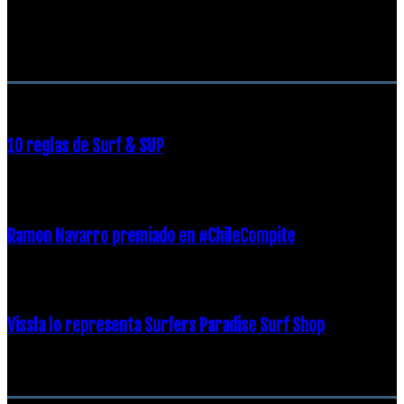
RECOMENDACIONES DEL EDITOR
10 reglas de Surf & SUP
21 diciembre, 2018
Ramon Navarro premiado en #ChileCompite
19 diciembre, 2018
Vissla lo representa Surfers Paradise Surf Shop
18 diciembre, 2018
Archivos