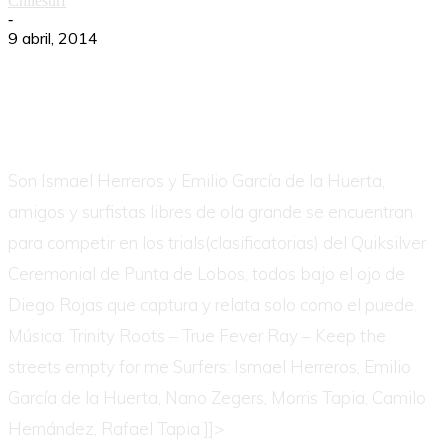
Chilesurf
-
9 abril, 2014
Son Ismael Herreros y Emilio García de la Huerta,
amigos y surfistas libres de ola grande se encuentran
para competir en los trials(clasificatorias) del Quiksilver
Ceremonial de Punta de Lobos, todos bajo el ojo de
Diego Rojas que captura y relata solo como el puede.
Música: Trinity Roots – True Fever Ray – Keep the
streets empty for me Surfers: Ismael Herreros, Emilio
García de la Huerta, Nano Zegers, Morris Tapia, Camilo
Hernández, Rafael Tapia ]]>