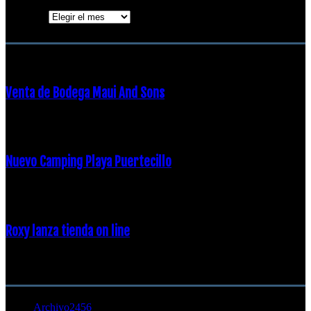
Archivos
ENTRADAS POPULARES
Venta de Bodega Maui And Sons
16 febrero, 2018
Nuevo Camping Playa Puertecillo
23 enero, 2015
Roxy lanza tienda on line
23 agosto, 2011
CATEGORÍA POPULAR
Archivo
2456