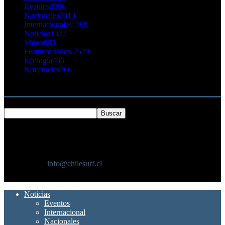
Eventos
2386
Nacionales
2019
Internacionales
1709
Noticias
1322
Video
880
Featured video 2
579
Ecología
406
Novedades
366
Buscar
SOBRE NOSOTROS
Chilesurf un sitio dedicado a la difusión del surf nacional e
internacional
Contáctanos:
info@chilesurf.cl
SÍGUENOS
Noticias
Eventos
Internacional
Nacionales