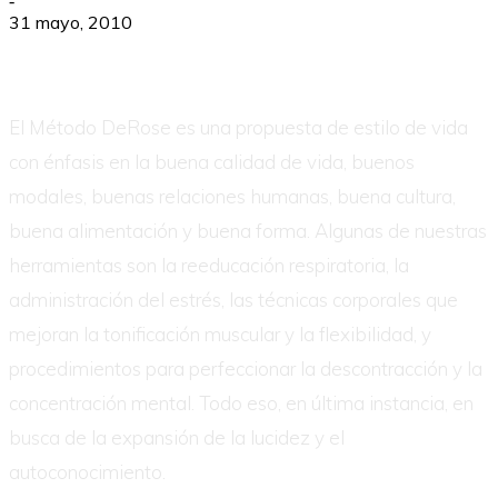
-
31 mayo, 2010
El Método DeRose es una propuesta de estilo de vida
con énfasis en la buena calidad de vida, buenos
modales, buenas relaciones humanas, buena cultura,
buena alimentación y buena forma. Algunas de nuestras
herramientas son la reeducación respiratoria, la
administración del estrés, las técnicas corporales que
mejoran la tonificación muscular y la flexibilidad, y
procedimientos para perfeccionar la descontracción y la
concentración mental. Todo eso, en última instancia, en
busca de la expansión de la lucidez y el
autoconocimiento.