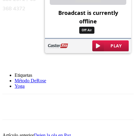
368 4372
Etiquetas
Método DeRose
Yoga
Artículo anterior
Dejen la ola en Paz