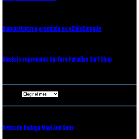
21 diciembre, 2018
Ramon Navarro premiado en #ChileCompite
19 diciembre, 2018
Vissla lo representa Surfers Paradise Surf Shop
18 diciembre, 2018
Archivos
Archivos
ENTRADAS POPULARES
Venta de Bodega Maui And Sons