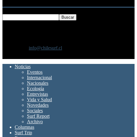
Buscar
SOBRE NOSOTROS
Chilesurf un sitio dedicado a la difusión del surf nacional e
internacional
Contáctanos:
info@chilesurf.cl
SÍGUENOS
Noticias
Eventos
Internacional
Nacionales
Ecología
Entrevistas
Vida y Salud
Novedades
Sociales
Surf Report
Archivo
Columnas
Surf Trip