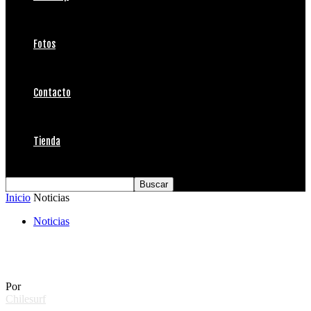
Fotos
Contacto
Tienda
Inicio
Noticias
Noticias
Técnica Método DeRose
Por
Chilesurf