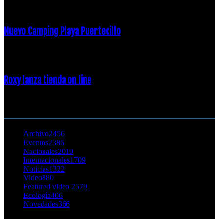
16 febrero, 2018
Nuevo Camping Playa Puertecillo
23 enero, 2015
Roxy lanza tienda on line
23 agosto, 2011
CATEGORÍA POPULAR
Archivo
2456
Eventos
2386
Nacionales
2019
Internacionales
1709
Noticias
1322
Video
880
Featured video 2
579
Ecología
406
Novedades
366