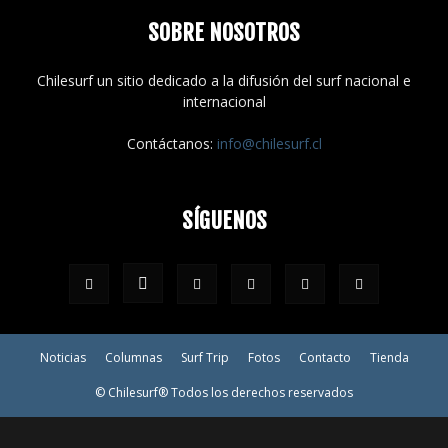
SOBRE NOSOTROS
Chilesurf un sitio dedicado a la difusión del surf nacional e
internacional
Contáctanos:
info@chilesurf.cl
SÍGUENOS
Noticias
Columnas
Surf Trip
Fotos
Contacto
Tienda
© Chilesurf® Todos los derechos reservados