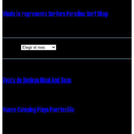
Vissla lo representa Surfers Paradise Surf Shop
18 diciembre, 2018
Archivos
Archivos
ENTRADAS POPULARES
Venta de Bodega Maui And Sons
16 febrero, 2018
Nuevo Camping Playa Puertecillo
23 enero, 2015