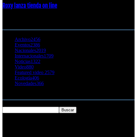
Roxy lanza tienda on line
23 agosto, 2011
CATEGORÍA POPULAR
Archivo
2456
Eventos
2386
Nacionales
2019
Internacionales
1709
Noticias
1322
Video
880
Featured video 2
579
Ecología
406
Novedades
366
Buscar
SOBRE NOSOTROS
Chilesurf un sitio dedicado a la difusión del surf nacional e
internacional