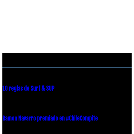
RECOMENDACIONES DEL EDITOR
10 reglas de Surf & SUP
21 diciembre, 2018
Ramon Navarro premiado en #ChileCompite
19 diciembre, 2018