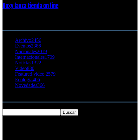
Roxy lanza tienda on line
23 agosto, 2011
CATEGORÍA POPULAR
Archivo
2456
Eventos
2386
Nacionales
2019
Internacionales
1709
Noticias
1322
Video
880
Featured video 2
579
Ecología
406
Novedades
366
Buscar
SOBRE NOSOTROS
Chilesurf un sitio dedicado a la difusión del surf nacional e
internacional