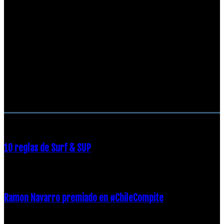
RECOMENDACIONES DEL EDITOR
10 reglas de Surf & SUP
21 diciembre, 2018
Ramon Navarro premiado en #ChileCompite
19 diciembre, 2018