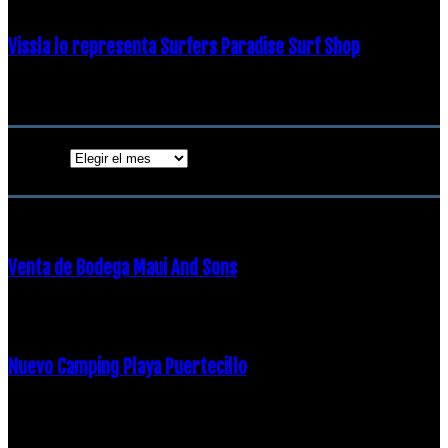
Vissla lo representa Surfers Paradise Surf Shop
18 diciembre, 2018
Archivos
Archivos
ENTRADAS POPULARES
Venta de Bodega Maui And Sons
16 febrero, 2018
Nuevo Camping Playa Puertecillo
23 enero, 2015