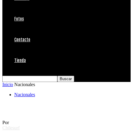
Fotos
Contacto
Tienda
Inicio
Nacionales
Nacionales
Tristán Aicardi 1º Lugar HDM Iquique
Por
Chilesurf