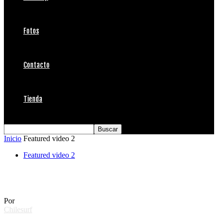
Fotos
Contacto
Tienda
Inicio
Featured video 2
Featured video 2
Wavegarden LayDay Roxy Pro Biarritz 2013
Por
Chilesurf