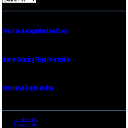
ENTRADAS POPULARES
Venta de Bodega Maui And Sons
16 febrero, 2018
Nuevo Camping Playa Puertecillo
23 enero, 2015
Roxy lanza tienda on line
23 agosto, 2011
CATEGORÍA POPULAR
Archivo
2456
Eventos
2386