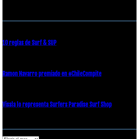
RECOMENDACIONES DEL EDITOR
10 reglas de Surf & SUP
21 diciembre, 2018
Ramon Navarro premiado en #ChileCompite
19 diciembre, 2018
Vissla lo representa Surfers Paradise Surf Shop
18 diciembre, 2018
Archivos
Archivos