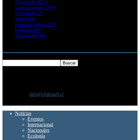
Nacionales
2019
Internacionales
1709
Noticias
1322
Video
880
Featured video 2
579
Ecología
406
Novedades
366
Buscar
SOBRE NOSOTROS
Chilesurf un sitio dedicado a la difusión del surf nacional e
internacional
Contáctanos:
info@chilesurf.cl
SÍGUENOS
Noticias
Eventos
Internacional
Nacionales
Ecología