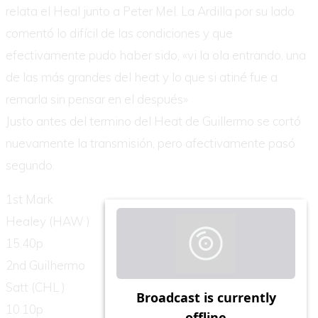
relata el Heal junto a Peter Mel. La Ardilla por su lado
comentó lo difícil de las condiciones y que
efectivamente pudo haber sido, «vi la ola entrando, una
de las más grandes del heat y lo que si atiné fue a
remarla sin pensar en el después»
Justo antes del termino del Heat de Guillermo se cortó
nuevamente la transmisión, pero afectivamente pasó
segundo.
1st Mark
Healey (HAW )
15.40p
2nd Guilhermo
Satt (CHL )
10.10p