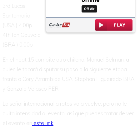
3rd Lucas
Santamaria
(USA ) 4.00p
4th Ian Gouveia
(BRA ) 0.00p
En el heat 15 compite otro chileno, Manuel Selman, a
quien le tocará disputar su paso a la siguiente etapa
frente a Cory Arrambide USA, Stephan Figueiredo BRA
y Gonzalo Velasco PER
La señal internacional a ratos va a vuelve, pero no le
quita intensidad al evento, así que puedes tratar de ver
el evento en
este link