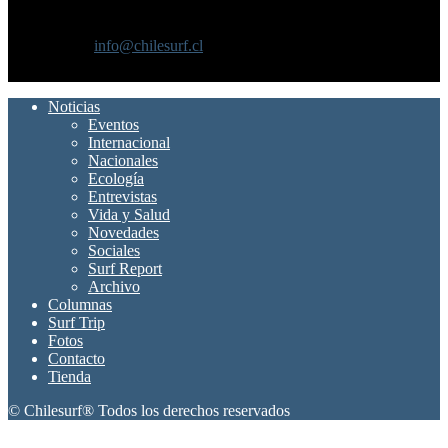
Chilesurf un sitio dedicado a la difusión del surf nacional e
internacional
Contáctanos:
info@chilesurf.cl
SÍGUENOS
Noticias
Eventos
Internacional
Nacionales
Ecología
Entrevistas
Vida y Salud
Novedades
Sociales
Surf Report
Archivo
Columnas
Surf Trip
Fotos
Contacto
Tienda
© Chilesurf® Todos los derechos reservados