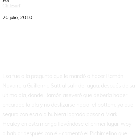
Por
Chilesurf
-
20 julio, 2010
Esa fue a la pregunta que le mandó a hacer Ramón
Navarro a Guillermo Satt al salir del agua, después de su
última ola, donde Ramón aseveró que debería haber
encarado la ola y no deslizarse hacial el bottom, ya que
seguro con esa ola hubiera logrado pasar a Mark
Healey en esta manga llevándose el primer lugar, «voy
a hablar después con él» comentó el Pichimelino que