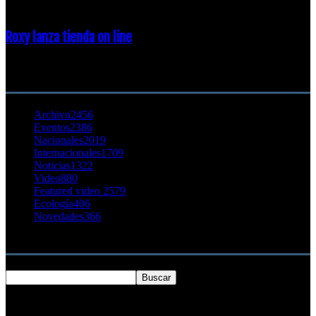
Roxy lanza tienda on line
23 agosto, 2011
CATEGORÍA POPULAR
Archivo
2456
Eventos
2386
Nacionales
2019
Internacionales
1709
Noticias
1322
Video
880
Featured video 2
579
Ecología
406
Novedades
366
Buscar
SOBRE NOSOTROS