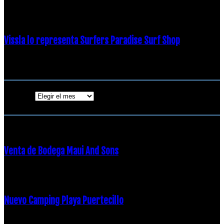
19 diciembre, 2018
Vissla lo representa Surfers Paradise Surf Shop
18 diciembre, 2018
Archivos
Archivos
ENTRADAS POPULARES
Venta de Bodega Maui And Sons
16 febrero, 2018
Nuevo Camping Playa Puertecillo
23 enero, 2015