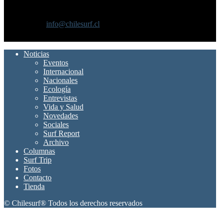
Chilesurf un sitio dedicado a la difusión del surf nacional e
internacional
Contáctanos:
info@chilesurf.cl
SÍGUENOS
Noticias
Eventos
Internacional
Nacionales
Ecología
Entrevistas
Vida y Salud
Novedades
Sociales
Surf Report
Archivo
Columnas
Surf Trip
Fotos
Contacto
Tienda
© Chilesurf® Todos los derechos reservados