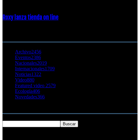
Roxy lanza tienda on line
23 agosto, 2011
CATEGORÍA POPULAR
Archivo
2456
Eventos
2386
Nacionales
2019
Internacionales
1709
Noticias
1322
Video
880
Featured video 2
579
Ecología
406
Novedades
366
Buscar
SOBRE NOSOTROS