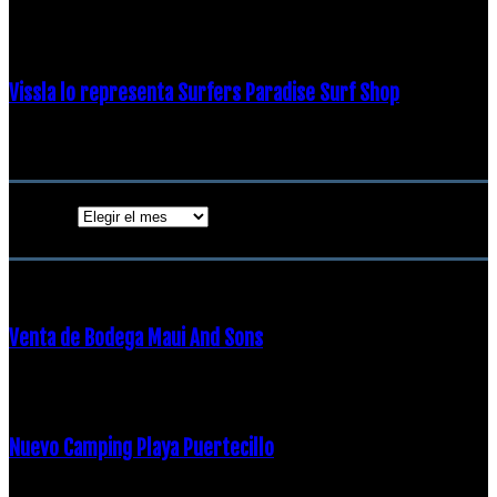
19 diciembre, 2018
Vissla lo representa Surfers Paradise Surf Shop
18 diciembre, 2018
Archivos
Archivos
ENTRADAS POPULARES
Venta de Bodega Maui And Sons
16 febrero, 2018
Nuevo Camping Playa Puertecillo
23 enero, 2015